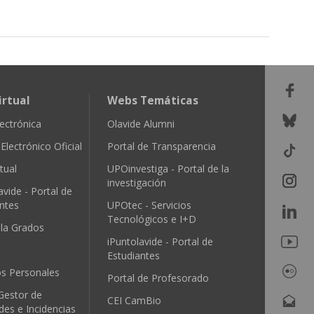
irtual
Webs Temáticas
ectrónica
Olavide Alumni
Electrónico Oficial
Portal de Transparencia
tual
UPOinvestiga - Portal de la
investigación
avide - Portal de
ntes
UPOtec - Servicios
Tecnológicos e I+D
ula Grados
iPuntolavide - Portal de
Estudiantes
os Personales
Portal de Profesorado
Gestor de
CEI CamBio
udes e Incidencias