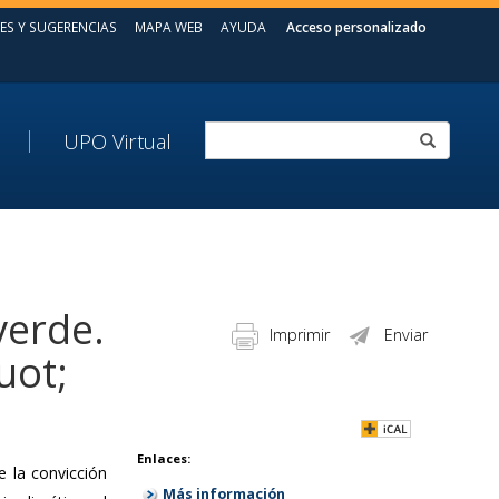
ES Y SUGERENCIAS
MAPA WEB
AYUDA
Acceso personalizado
UPO Virtual
verde.
Imprimir
Enviar
uot;
Enlaces:
e la convicción
Más información