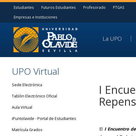
Estudiantes
Futuros Estudiantes
Profesorado
PTGAS
Empresas e Instituciones
La UPO
UPO Virtual
Sede Electrónica
I Encue
Tablón Electrónico Oficial
Repens
Aula Virtual
iPuntolavide - Portal de Estudiantes
El
I Encuentro de
Matrícula Grados