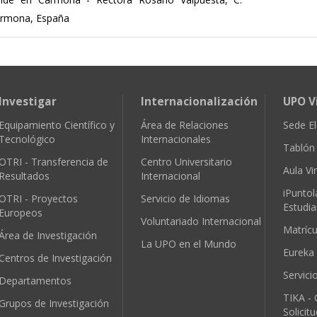
armona, España
Investigar
Internacionalización
UPO V
Equipamiento Científico y
Área de Relaciones
Sede El
Tecnológico
Internacionales
Tablón 
OTRI - Transferencia de
Centro Universitario
Aula Vir
Resultados
Internacional
iPuntol
OTRI - Proyectos
Servicio de Idiomas
Estudia
Europeos
Voluntariado Internacional
Matríc
Área de Investigación
La UPO en el Mundo
Eureka
Centros de Investigación
Servici
Departamentos
TIKA - 
Grupos de Investigación
Solicit