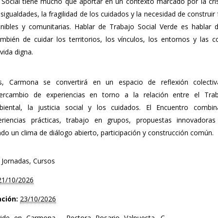
 Social tiene mucho que aportar en un contexto marcado por la crisi
igualdades, la fragilidad de los cuidados y la necesidad de construir
nibles y comunitarias. Hablar de Trabajo Social Verde es hablar d
mbién de cuidar los territorios, los vínculos, los entornos y las 
vida digna.
s, Carmona se convertirá en un espacio de reflexión colectiva
ercambio de experiencias en torno a la relación entre el Trab
mbiental, la justicia social y los cuidados. El Encuentro combi
periencias prácticas, trabajo en grupos, propuestas innovadoras
ndo un clima de diálogo abierto, participación y construcción común.
Jornadas, Cursos
21/10/2026
ación:
23/10/2026
ide en Carmona - Rectora Rosario Valpuesta, C.