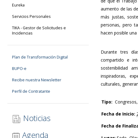
de que el Trabajo
Eureka
aumento de las des
Servicios Personales
más justas, soste
personas, pero ta
TIKA - Gestor de Solicitudes e
hacen posible una 
Incidencias
Durante tres día
Plan de Transformación Digital
compartido e int
sostenibilidad a
BUPO-e
inspiradoras, ex
Recibe nuestra Newsletter
culturales, genera
Perfil de Contratante
Tipo:
Congresos, 
Fecha de Inicio:
Noticias
Fecha de Finaliz
Agenda
Lugar:
Sede Olav