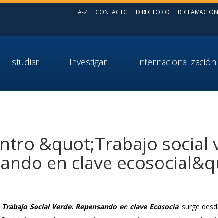
A-Z
CONTACTO
DIRECTORIO
RECLAMACION
Estudiar
Investigar
Internacionalización
ntro &quot;Trabajo social 
ando en clave ecosocial&q
 Trabajo Social Verde: Repensando en clave Ecosocia
l surge desd