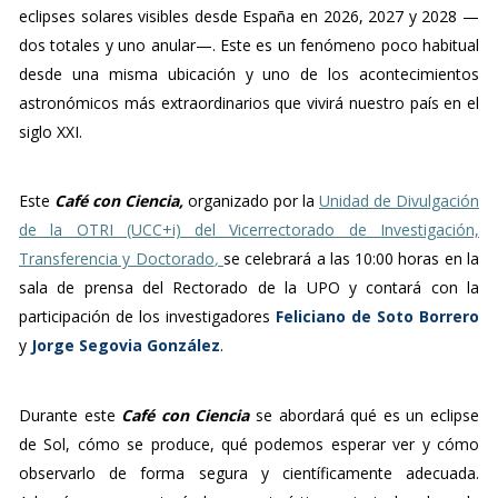
eclipses solares visibles desde España en 2026, 2027 y 2028 —
dos totales y uno anular—. Este es un fenómeno poco habitual
desde una misma ubicación y uno de los acontecimientos
astronómicos más extraordinarios que vivirá nuestro país en el
siglo XXI.
Este
Café con Ciencia,
organizado por la
Unidad de Divulgación
de la OTRI (UCC+i) del Vicerrectorado de Investigación,
Transferencia y Doctorado
,
se celebrará a las 10:00 horas en la
sala de prensa del Rectorado de la UPO y contará con la
participación de los investigadores
Feliciano de Soto Borrero
y
Jorge Segovia González
.
Durante 
este 
Café 
con 
Ciencia
se 
abordará 
qué 
es 
un 
eclipse 
de 
Sol, 
cómo 
se 
produce, 
qué 
podemos 
esperar 
ver 
y 
cómo 
observarlo 
de 
forma 
segura 
y 
científicamente 
adecuada. 