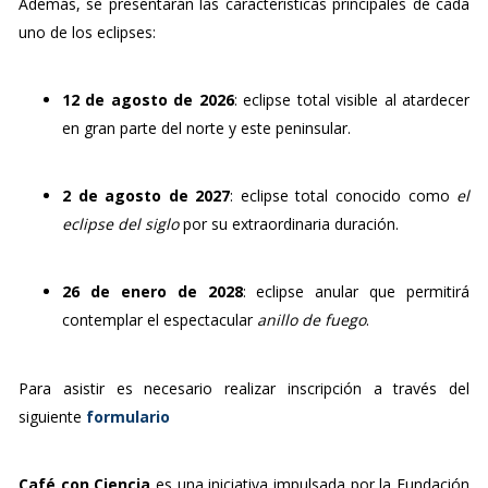
Además, 
se 
presentarán 
las 
características 
principales 
de 
cada 
uno 
de 
los 
eclipses:
12 
de 
agosto 
de 
2026
: 
eclipse 
total 
visible 
al 
atardecer 
en 
gran 
parte 
del 
norte 
y 
este 
peninsular.
2 
de 
agosto 
de 
2027
: 
eclipse 
total 
conocido 
como 
el 
eclipse 
del 
siglo
por 
su 
extraordinaria 
duración.
26 
de 
enero 
de 
2028
: 
eclipse 
anular 
que 
permitirá 
contemplar 
el 
espectacular 
anillo 
de 
fuego
.
Para asistir es necesario realizar inscripción a través del
siguiente
formulario
Café con Ciencia
es una iniciativa impulsada por la Fundación