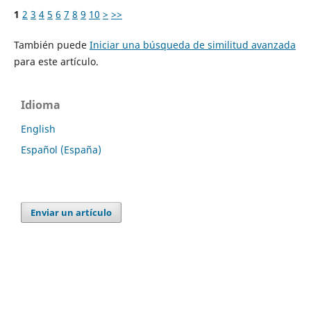
1
2
3
4
5
6
7
8
9
10
>
>>
También puede
Iniciar una búsqueda de similitud avanzada
para este artículo.
Idioma
English
Español (España)
Enviar un artículo