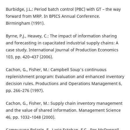
Burbidge, J.L.: Period batch control (PBC) with GT – the way
forward from MRP. In BPICS Annual Conference.
Birmingham (1991).
Byrne, P.J., Heavey, C.: The impact of information sharing
and forecasting in capacitated industrial supply chains: A
case study. International Journal of Production Economics
103, pp. 420–437 (2006).
Cachon, G., Fisher, M.: Campbell Soup's continuous
replenishment program: Evaluation and enhanced inventory
decision rules. Productions and Operations Management 6,
pp. 266–276 (1997).
Cachon, G., Fisher, M.: Supply chain inventory management
and the value of shared information. Management Science
46, pp. 1032–1048 (2000).
Campuzano Bolarín, F., Lario Esteban, F.C., Ros McDonnell,