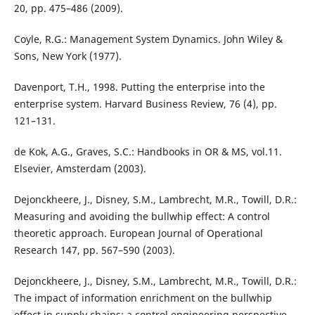
20, pp. 475–486 (2009).
Coyle, R.G.: Management System Dynamics. John Wiley &
Sons, New York (1977).
Davenport, T.H., 1998. Putting the enterprise into the
enterprise system. Harvard Business Review, 76 (4), pp.
121–131.
de Kok, A.G., Graves, S.C.: Handbooks in OR & MS, vol.11.
Elsevier, Amsterdam (2003).
Dejonckheere, J., Disney, S.M., Lambrecht, M.R., Towill, D.R.:
Measuring and avoiding the bullwhip effect: A control
theoretic approach. European Journal of Operational
Research 147, pp. 567–590 (2003).
Dejonckheere, J., Disney, S.M., Lambrecht, M.R., Towill, D.R.:
The impact of information enrichment on the bullwhip
effect in supply chains: a control engineering perspective.