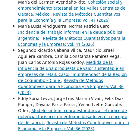
María del Carmen Avendaño-Rito,
Cohesión social y
emprendimiento artesanal en los Valles Centrales de
Oaxaca, México
,
Revista de Métodos Cuantitativos
para la Economía y la Empresa: Vol. 41 (2026)
María Lucía Vinciguerra, Norma Patricia Caro,
Incidencia del trabajo informal en la deuda pública
argentina:
,
Revista de Métodos Cuantitativos para la
Economía y la Empresa: Vol. 41 (2026)
Segundo Ricardo Cabana Villca, Mauricio Israel
Aguilera Zambra, Camila Constanza Ramírez Vega,
Juan Carlos Antonio Rojas Godoy,
Medida de la
influencia de una propuesta de valor sustentable en
empresas de retail. Caso: “multitiendas” de la Región
de Coquimbo – Chile
,
Revista de Métodos
Cuantitativos para la Economía y la Empresa: Vol. 36
(2023)
Eddy Soria Leyva, Jorge Luis Mariño Vivar , Félix Díaz
Pompa , Dayana Parra Parra , Yeilan Ivette González
Odio ,
Modelo sintético para estandarizar el índice de
potencial turístico: un enfoque basado en el concepto
de distancia
,
Revista de Métodos Cuantitativos para la
Economía y la Empresa: Vol. 36 (2023)