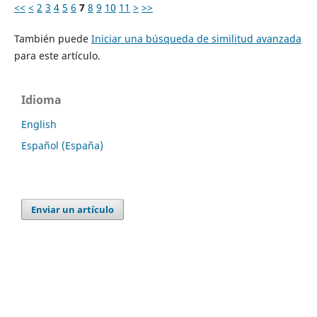
<<
<
2
3
4
5
6
7
8
9
10
11
>
>>
También puede
Iniciar una búsqueda de similitud avanzada
para este artículo.
Idioma
English
Español (España)
Enviar un artículo