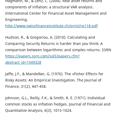
Hagmann, M., & Lenz, C. (2004). Real asset returns and
components of inflation: a structural VAR analysis.
International Center for Financial Asset Management and
Engineering.
http://www.swissfinanceinstitute.ch/print/rp118.pdf
Hudson, R., & Gregoriou, A. (2010). Calculating and
Comparing Security Returns is harder than you think: A
comparison between logarithmic and simples returns. SSRN
https://papers.ssrn.com/sol3/papers.cfm?
abstract_id=1549328
Jaffe, J.F., & Mandelker, G. (1976). The «Fisher Effect» for
Risky Assets: An Empirical Investigation. The Journal of
Finance, 31(2), 447-458.
Johnson, G.L., Reilly, F.K., & Smith, R. E. (1971). Individual
common stocks as inflation hedges. Journal of Financial and
Quantitative Analysis, 6(3), 1015-1024.