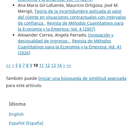
Ana María Gil-Lafuente, Mauricio Ortigosa, José M.
Merigó,
Teoría de la incertidumbre aplicada al valor
del cliente en situaciones contractuales con intervalos
de confianza
,
Revista de Métodos Cuantitativos para
la Economía y la Empresa: Vol. 4 (2007)
Alexander Correa, Angela Parrado,
Innovación y
desigualdad de ingresos:
,
Revista de Métodos
Cuantitativos para la Economía y la Empresa: Vol. 41
(2026)
<<
<
5
6
7
8
9
10
11
12
13
14
>
>>
También puede
Iniciar una búsqueda de similitud avanzada
para este artículo.
Idioma
English
Español (España)