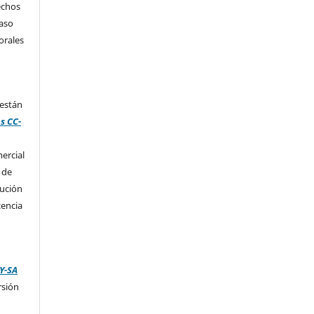
echos
caso
orales
 están
s CC-
ercial
 de
bución
cencia
Y-SA
rsión