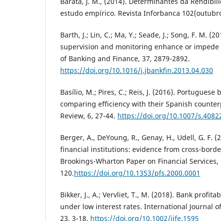
Barata, J. M., (2014). Determinantes da Rendibi
estudo empírico. Revista Inforbanca 102(outubr
Barth, J.; Lin, C.; Ma, Y.; Seade, J.; Song, F. M. (
supervision and monitoring enhance or impede b
of Banking and Finance, 37, 2879-2892.
https://doi.org/10.1016/j.jbankfin.2013.04.030
Basílio, M.; Pires, C.; Reis, J. (2016). Portugues
comparing efficiency with their Spanish counte
Review, 6, 27-44.
https://doi.org/10.1007/s.4082
Berger, A., DeYoung, R., Genay, H., Udell, G. F. (
financial institutions: evidence from cross-bor
Brookings-Wharton Paper on Financial Services, 
120.
https://doi.org/10.1353/pfs.2000.0001
Bikker, J., A.; Vervliet, T., M. (2018). Bank profita
under low interest rates. International Journal 
23, 3-18.
https://doi.org/10.1002/ijfe.1595