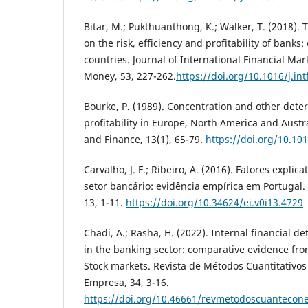
Bitar, M.; Pukthuanthong, K.; Walker, T. (2018). T
on the risk, efficiency and profitability of bank
countries. Journal of International Financial Mar
Money, 53, 227-262.
https://doi.org/10.1016/j.int
Bourke, P. (1989). Concentration and other dete
profitability in Europe, North America and Austra
and Finance, 13(1), 65-79.
https://doi.org/10.10
Carvalho, J. F.; Ribeiro, A. (2016). Fatores explic
setor bancário: evidência empírica em Portugal. 
13, 1-11.
https://doi.org/10.34624/ei.v0i13.4729
Chadi, A.; Rasha, H. (2022). Internal financial d
in the banking sector: comparative evidence f
Stock markets. Revista de Métodos Cuantitativos
Empresa, 34, 3-16.
https://doi.org/10.46661/revmetodoscuanteco