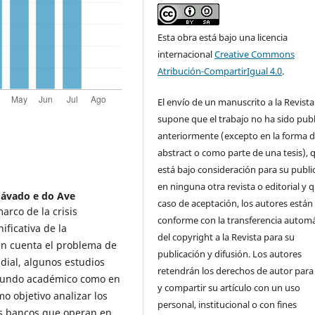
Esta obra está bajo una licencia
internacional
Creative Commons
Atribución-CompartirIgual 4.0
.
El envío de un manuscrito a la Revista
supone que el trabajo no ha sido pub
anteriormente (excepto en la forma 
abstract o como parte de una tesis), 
está bajo consideración para su publi
en ninguna otra revista o editorial y 
 Cávado e do Ave
caso de aceptación, los autores están
arco de la crisis
conforme con la transferencia automá
ificativa de la
del copyright a la Revista para su
en cuenta el problema de
publicación y difusión. Los autores
ndial, algunos estudios
retendrán los derechos de autor para
 mundo académico como en
y compartir su artículo con un uso
mo objetivo analizar los
personal, institucional o con fines
os bancos que operan en