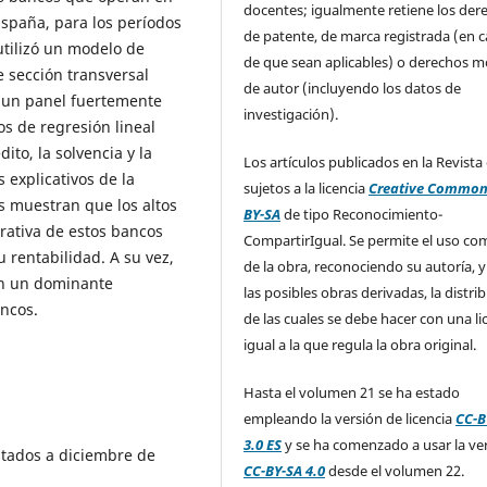
docentes; igualmente retiene los der
España, para los períodos
de patente, de marca registrada (en 
utilizó un modelo de
de que sean aplicables) o derechos m
 sección transversal
de autor (incluyendo los datos de
o un panel fuertemente
investigación).
os de regresión lineal
dito, la solvencia y la
Los artículos publicados en la Revista
s explicativos de la
sujetos a la licencia
Creative Common
s muestran que los altos
BY-SA
de tipo Reconocimiento-
erativa de estos bancos
CompartirIgual. Se permite el uso com
u rentabilidad. A su vez,
de la obra, reconociendo su autoría, y
en un dominante
las posibles obras derivadas, la distri
ancos.
de las cuales se debe hacer con una li
igual a la que regula la obra original.
Hasta el volumen 21 se ha estado
empleando la versión de licencia
CC-B
3.0 ES
y se ha comenzado a usar la ve
ltados a diciembre de
CC-BY-SA 4.0
desde el volumen 22.