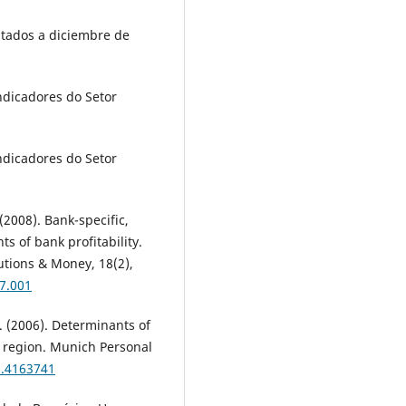
ltados a diciembre de
ndicadores do Setor
ndicadores do Setor
 (2008). Bank-specific,
 of bank profitability.
tutions & Money, 18(2),
07.001
K. (2006). Determinants of
n region. Munich Personal
n.4163741