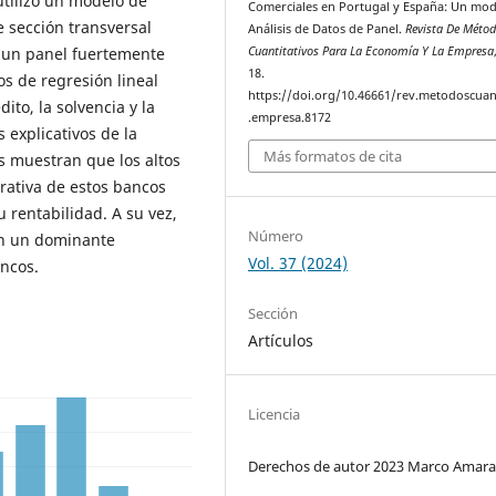
utilizó un modelo de
Comerciales en Portugal y España: Un mod
 sección transversal
Análisis de Datos de Panel.
Revista De Méto
Cuantitativos Para La Economía Y La Empresa
o un panel fuertemente
18.
os de regresión lineal
https://doi.org/10.46661/rev.metodoscuan
dito, la solvencia y la
.empresa.8172
s explicativos de la
Más formatos de cita
s muestran que los altos
erativa de estos bancos
u rentabilidad. A su vez,
Número
en un dominante
Vol. 37 (2024)
ancos.
Sección
Artículos
Licencia
Derechos de autor 2023 Marco Amara