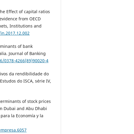
he Effect of capital ratios
s: evidence from OECD
kets, Institutions and
fin.2017.12.002
rminants of bank
lia. Journal of Banking
16/0378-4266(89)90020-4
ativos da rendibilidade do
Estudos do ISCA, série IV,
eterminants of stock prices
rom Dubai and Abu Dhabi
 para la Economía y la
nempresa.6057