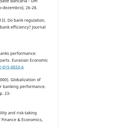
lidade Bancária - Um
o-dezembro), 26-28.
2013). Do bank regulation,
ank efficiency? Journal
e banks performance:
rparts. Eurasian Economic
2-015-0033-6
2000). Globalization of
der banking performance.
p. 23-
bility and risk-taking
of Finance & Economics,