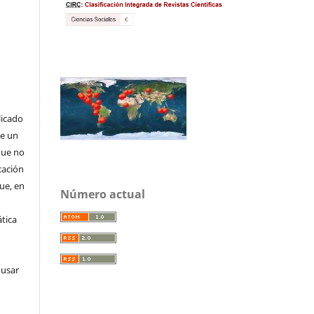
licado
de un
que no
cación
que, en
Número actual
tica
 usar