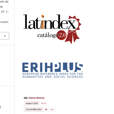
elo de
dos
,
37
, 1–
t.econ
l