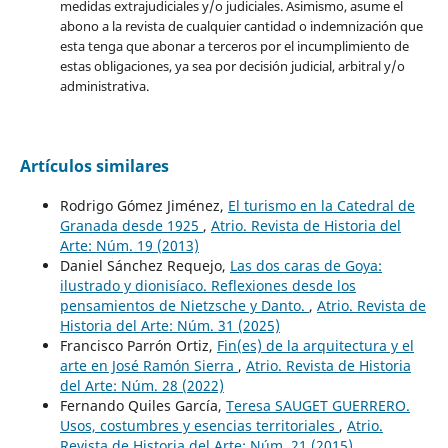
medidas extrajudiciales y/o judiciales. Asimismo, asume el
abono a la revista de cualquier cantidad o indemnización que
esta tenga que abonar a terceros por el incumplimiento de
estas obligaciones, ya sea por decisión judicial, arbitral y/o
administrativa.
Artículos similares
Rodrigo Gómez Jiménez,
El turismo en la Catedral de
Granada desde 1925
,
Atrio. Revista de Historia del
Arte: Núm. 19 (2013)
Daniel Sánchez Requejo,
Las dos caras de Goya:
ilustrado y dionisíaco. Reflexiones desde los
pensamientos de Nietzsche y Danto.
,
Atrio. Revista de
Historia del Arte: Núm. 31 (2025)
Francisco Parrón Ortiz,
Fin(es) de la arquitectura y el
arte en José Ramón Sierra
,
Atrio. Revista de Historia
del Arte: Núm. 28 (2022)
Fernando Quiles García,
Teresa SAUGET GUERRERO.
Usos, costumbres y esencias territoriales
,
Atrio.
Revista de Historia del Arte: Núm. 21 (2015)