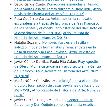
David García Cueto,
Donaciones españolas al Tesoro
de la Santa Casa de Loreto durante el siglo XVII
,
Atrio.
Revista de Historia del Arte: Núm. 18 (2012)
Rosa Gutiérrez García,
Velázquez en la renovatio
escurialensis a través de la crónica de Fray Francisco
de los Santos y el vocabulario estético del diecisiete en
la descripción de la Sacristía
,
Atrio. Revista de
Historia del Arte: Núm. 24 (2018)
Natalia Gozzano,
Hombres ilustres en Sevilla y
Saluzzo: modelos humanistas y renacentistas en la
Casa di Pilatos y la Casa Cavassa
,
Atrio. Revista de
Historia del Arte: Núm. 17 (2011)
Javier Gómez Darriba, Paula Pita Galán,
Fray Agustín
de Otero. Monje cisterciense y arquitecto en la Galicia
del Barroco
,
Atrio. Revista de Historia del Arte: Núm.
26 (2020)
María Núñez González,
Metodología para el estudio,
dibujo y localización de casas sevillanas de los siglos
XVI y XVII
,
Atrio. Revista de Historia del Arte: Núm. 22
(2016)
Javier García-Luengo Manchado,
Gregorio Prieto:
Cervantes y Don Quijote como experiencia estética
,