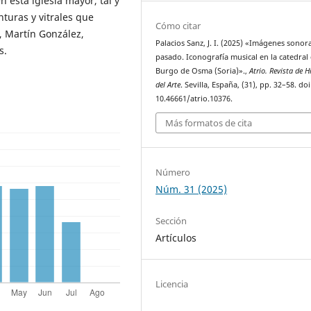
n esta iglesia mayor, tal y
nturas y vitrales que
Cómo citar
, Martín González,
Palacios Sanz, J. I. (2025) «Imágenes sonor
s.
pasado. Iconografía musical en la catedral 
Burgo de Osma (Soria)».,
Atrio. Revista de H
del Arte
. Sevilla, España, (31), pp. 32–58. doi
10.46661/atrio.10376.
Más formatos de cita
Número
Núm. 31 (2025)
Sección
Artículos
Licencia