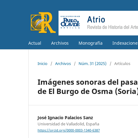
Actual
Archivos
Monografía
Indexacione
Inicio
/
Archivos
/
Núm. 31 (2025)
/
Artículos
Imágenes sonoras del pasad
de El Burgo de Osma (Soria)
José Ignacio Palacios Sanz
Universidad de Valladolid, España
https://orcid.org/0000-0003-1340-6387