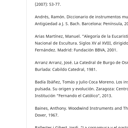
(2007): 53-77.
Andrés, Ramón. Diccionario de instrumentos mu
Antigüedad a J. S. Bach. Barcelona: Península, 2
Arias Martínez, Manuel. “Alegoría de la Eucarist
Nacional de Escultura. Siglos XV al XVIII, dirigid
Fernández. Madrid: Fundación BBVA, 2001.
Arranz Arranz, José. La Catedral de Burgo de Osm
Burlada: Cabildo Catedral, 1981.
Badía Ibáñez, Tomás y Julio Coca Moreno. Los i
pulsada. Su origen y evolución. Zaragoza: Centr
Institución “Fernando el Católico”, 2013.
Baines, Anthony. Woodwind Instruments and The
Dover, 1967.
Ballester i Gibert, Jordi. “La cornamusa y el past