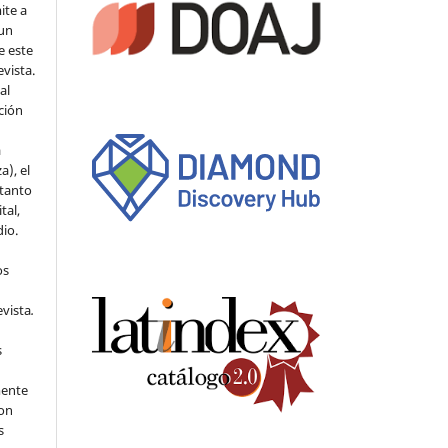
ite a
 un
e este
evista.
al
ción
a
a), el
 tanto
tal,
io.
os
evista
.
s
mente
con
s