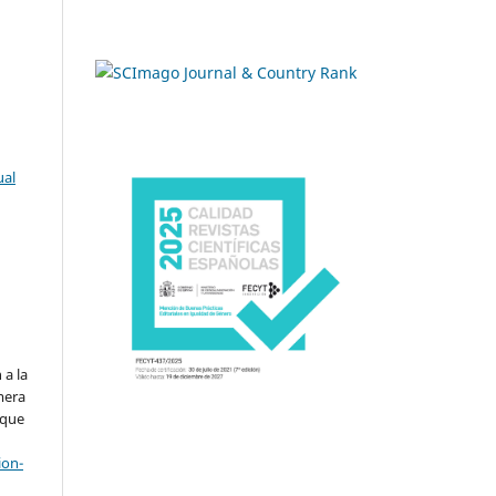
ual
.
 a la
imera
 que
ion-