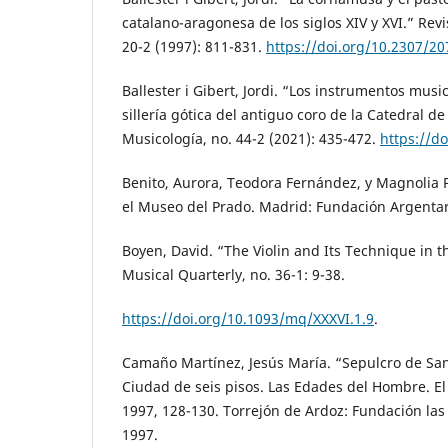
catalano-aragonesa de los siglos XIV y XVI.” Revi
20-2 (1997): 811-831.
https://doi.org/10.2307/2
Ballester i Gibert, Jordi. “Los instrumentos mus
sillería gótica del antiguo coro de la Catedral de
Musicología, no. 44-2 (2021): 435-472.
https://d
Benito, Aurora, Teodora Fernández, y Magnolia P
el Museo del Prado. Madrid: Fundación Argentari
Boyen, David. “The Violin and Its Technique in t
Musical Quarterly, no. 36-1: 9-38.
https://doi.org/10.1093/mq/XXXVI.1.9
.
Camaño Martínez, Jesús María. “Sepulcro de Sa
Ciudad de seis pisos. Las Edades del Hombre. E
1997, 128-130. Torrejón de Ardoz: Fundación la
1997.