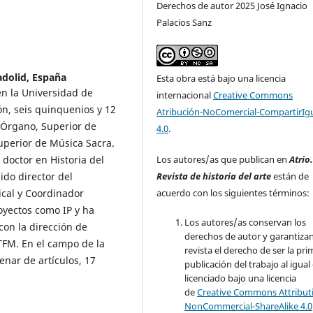
Derechos de autor 2025 José Ignacio
Palacios Sanz
adolid, España
Esta obra está bajo una licencia
en la Universidad de
internacional
Creative Commons
ón, seis quinquenios y 12
Atribución-NoComercial-CompartirIg
e Órgano, Superior de
4.0
.
uperior de Música Sacra.
 doctor en Historia del
Los autores/as que publican en
Atrio
do director del
Revista de historia del arte
están de
cal y Coordinador
acuerdo con los siguientes términos:
oyectos como IP y ha
Los autores/as conservan los
con la dirección de
derechos de autor y garantizan
 TFM. En el campo de la
revista el derecho de ser la pr
enar de artículos, 17
publicación del trabajo al igual
licenciado bajo una licencia
de
Creative Commons Attribut
NonCommercial-ShareAlike 4.0