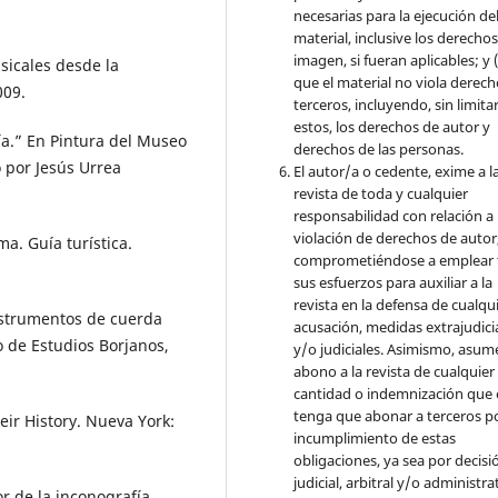
necesarias para la ejecución de
material, inclusive los derecho
imagen, si fueran aplicables; y (
sicales desde la
que el material no viola derec
009.
terceros, incluyendo, sin limita
estos, los derechos de autor y
ía.” En Pintura del Museo
derechos de las personas.
o por Jesús Urrea
El autor/a o cedente, exime a l
revista de toda y cualquier
responsabilidad con relación a 
violación de derechos de autor
a. Guía turística.
comprometiéndose a emplear 
sus esfuerzos para auxiliar a la
revista en la defensa de cualqu
nstrumentos de cuerda
acusación, medidas extrajudici
o de Estudios Borjanos,
y/o judiciales. Asimismo, asume
abono a la revista de cualquier
cantidad o indemnización que 
tenga que abonar a terceros po
ir History. Nueva York:
incumplimiento de estas
obligaciones, ya sea por decisi
judicial, arbitral y/o administra
or de la inconografía