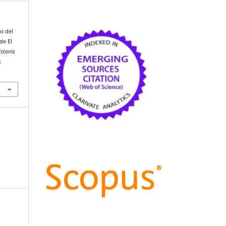
as del
de El
istoria
: