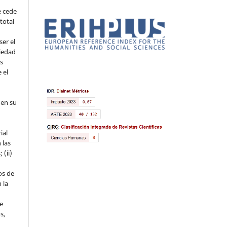
e cede
 total
ser el
piedad
os
 el
 en su
ial
 las
 (ii)
os de
 la
ue
s,