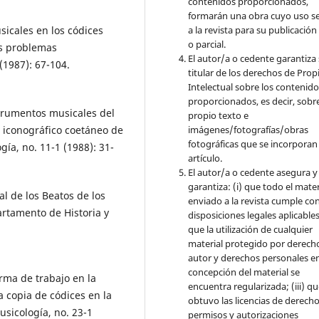
contenidos proporcionados,
formarán una obra cuyo uso s
a la revista para su publicación
sicales en los códices
o parcial.
os problemas
El autor/a o cedente garantiza 
(1987): 67-104.
titular de los derechos de Pro
Intelectual sobre los contenid
proporcionados, es decir, sobre
strumentos musicales del
propio texto e
imágenes/fotografías/obras
 iconográfico coetáneo de
fotográficas que se incorporan
gía, no. 11-1 (1988): 31-
artículo.
El autor/a o cedente asegura y
garantiza: (i) que todo el mater
al de los Beatos de los
enviado a la revista cumple con
artamento de Historia y
disposiciones legales aplicables;
que la utilización de cualquier
material protegido por derech
autor y derechos personales en
concepción del material se
rma de trabajo en la
encuentra regularizada; (iii) q
a copia de códices en la
obtuvo las licencias de derecho
sicología, no. 23-1
permisos y autorizaciones