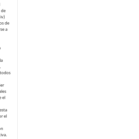
l
s de
iv)
hos de
rse a
a
la
,
todos
ier
ales
 el
esta
r el
ón
tiva.