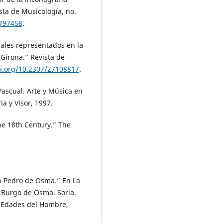
sta de Musicología, no.
0797458
.
icales representados en la
 Girona.” Revista de
oi.org/10.2307/27108817
.
ascual. Arte y Música en
a y Visor, 1997.
he 18th Century.” The
n Pedro de Osma.” En La
l Burgo de Osma. Soria.
s Edades del Hombre,