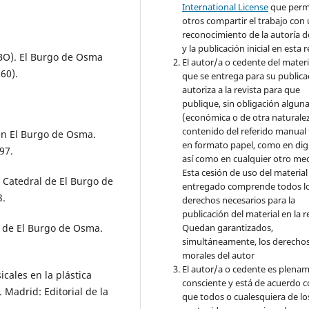
International License
que perm
otros compartir el trabajo con
reconocimiento de la autoría d
y la publicación inicial en esta r
CBO). El Burgo de Osma
El autor/a o cedente del materi
760).
que se entrega para su publica
autoriza a la revista para que
publique, sin obligación algun
(económica o de otra naturalez
contenido del referido manual
en El Burgo de Osma.
en formato papel, como en digi
97.
así como en cualquier otro med
Esta cesión de uso del material
a Catedral de El Burgo de
entregado comprende todos l
3.
derechos necesarios para la
publicación del material en la r
l de El Burgo de Osma.
Quedan garantizados,
simultáneamente, los derecho
morales del autor
El autor/a o cedente es plena
cales en la plástica
consciente y está de acuerdo 
 Madrid: Editorial de la
que todos o cualesquiera de lo