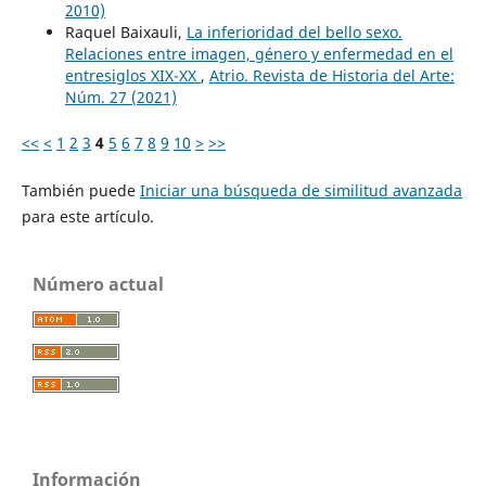
2010)
Raquel Baixauli,
La inferioridad del bello sexo.
Relaciones entre imagen, género y enfermedad en el
entresiglos XIX-XX
,
Atrio. Revista de Historia del Arte:
Núm. 27 (2021)
<<
<
1
2
3
4
5
6
7
8
9
10
>
>>
También puede
Iniciar una búsqueda de similitud avanzada
para este artículo.
Número actual
Información