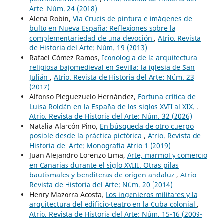
Arte: Núm. 24 (2018)
Alena Robin,
Vía Crucis de pintura e imágenes de
bulto en Nueva España: Reflexiones sobre la
complementariedad de una devoción
,
Atrio. Revista
de Historia del Arte: Núm. 19 (2013)
Rafael Cómez Ramos,
Iconología de la arquitectura
religiosa bajomedieval en Sevilla: la iglesia de San
Julián
,
Atrio. Revista de Historia del Arte: Núm. 23
(2017)
Alfonso Pleguezuelo Hernández,
Fortuna crítica de
Luisa Roldán en la España de los siglos XVII al XIX.
,
Atrio. Revista de Historia del Arte: Núm. 32 (2026)
Natalia Alarcón Pino,
En búsqueda de otro cuerpo
posible desde la práctica pictórica
,
Atrio. Revista de
Historia del Arte: Monografía Atrio 1 (2019)
Juan Alejandro Lorenzo Lima,
Arte, mármol y comercio
en Canarias durante el siglo XVIII. Otras pilas
bautismales y benditeras de origen andaluz
,
Atrio.
Revista de Historia del Arte: Núm. 20 (2014)
Henry Mazorra Acosta,
Los ingenieros militares y la
arquitectura del edificio-teatro en la Cuba colonial
,
Atrio. Revista de Historia del Arte: Núm. 15-16 (2009-