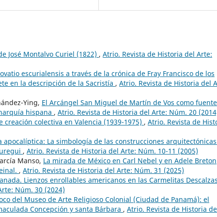
de José Montalvo Curiel (1822)
,
Atrio. Revista de Historia del Arte:
ovatio escurialensis a través de la crónica de Fray Francisco de los
ete en la descripción de la Sacristía
,
Atrio. Revista de Historia del A
nández-Ying,
El Arcángel San Miguel de Martín de Vos como fuente
monarquía hispana
,
Atrio. Revista de Historia del Arte: Núm. 20 (2014
e creación colectiva en Valencia (1939-1975)
,
Atrio. Revista de Hist
a apocalíptica: La simbología de las construcciones arquitectónicas
áuregui
,
Atrio. Revista de Historia del Arte: Núm. 10-11 (2005)
García Manso,
La mirada de México en Carl Nebel y en Adele Breton
einal.
,
Atrio. Revista de Historia del Arte: Núm. 31 (2025)
anada. Lienzos enrollables americanos en las Carmelitas Descalza
 Arte: Núm. 30 (2024)
oco del Museo de Arte Religioso Colonial (Ciudad de Panamá): el
Inmaculada Concepción y santa Bárbara
,
Atrio. Revista de Historia de