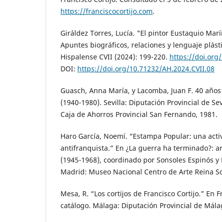
https://franciscocortijo.com
.
Giráldez Torres, Lucía. "El pintor Eustaquio Ma
Apuntes biográficos, relaciones y lenguaje plást
Hispalense CVII (2024): 199-220.
https://doi.org
DOI:
https://doi.org/10.71232/AH.2024.CVII.08
Guasch, Anna María, y Lacomba, Juan F. 40 años 
(1940-1980). Sevilla: Diputación Provincial de Sev
Caja de Ahorros Provincial San Fernando, 1981.
Haro García, Noemí. “Estampa Popular: una activ
antifranquista.” En ¿La guerra ha terminado?: 
(1945-1968), coordinado por Sonsoles Espinós y 
Madrid: Museo Nacional Centro de Arte Reina So
Mesa, R. “Los cortijos de Francisco Cortijo.” En F
catálogo. Málaga: Diputación Provincial de Mála