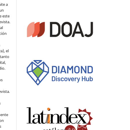
ite a
 un
e este
evista.
al
ción
a
a), el
 tanto
tal,
io.
os
evista
.
s
mente
con
s