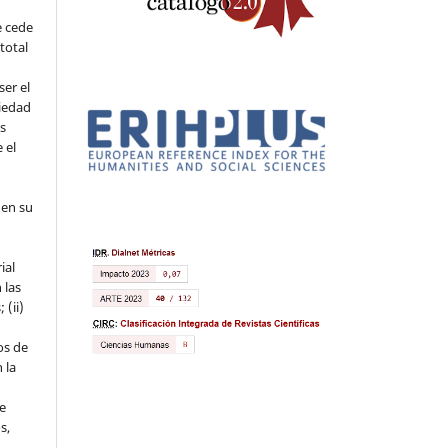
e cede
 total
ser el
piedad
os
 el
 en su
ial
 las
 (ii)
os de
 la
ue
s,