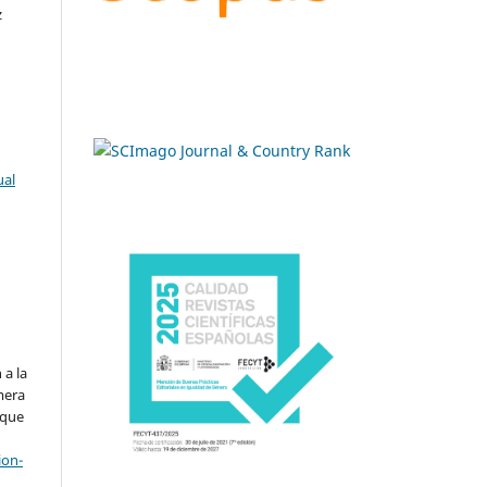
z
ual
.
 a la
imera
 que
ion-