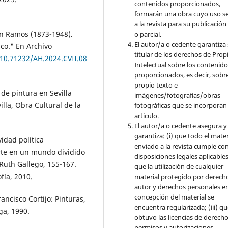
contenidos proporcionados,
formarán una obra cuyo uso s
a la revista para su publicación
rín Ramos (1873-1948).
o parcial.
El autor/a o cedente garantiza 
ico." En Archivo
titular de los derechos de Pro
/10.71232/AH.2024.CVII.08
Intelectual sobre los contenid
proporcionados, es decir, sobre
propio texto e
de pintura en Sevilla
imágenes/fotografías/obras
illa, Obra Cultural de la
fotográficas que se incorporan
artículo.
El autor/a o cedente asegura y
garantiza: (i) que todo el mater
idad política
enviado a la revista cumple con
arte en un mundo dividido
disposiciones legales aplicables;
Ruth Gallego, 155-167.
que la utilización de cualquier
fía, 2010.
material protegido por derech
autor y derechos personales en
concepción del material se
rancisco Cortijo: Pinturas,
encuentra regularizada; (iii) q
ga, 1990.
obtuvo las licencias de derecho
permisos y autorizaciones