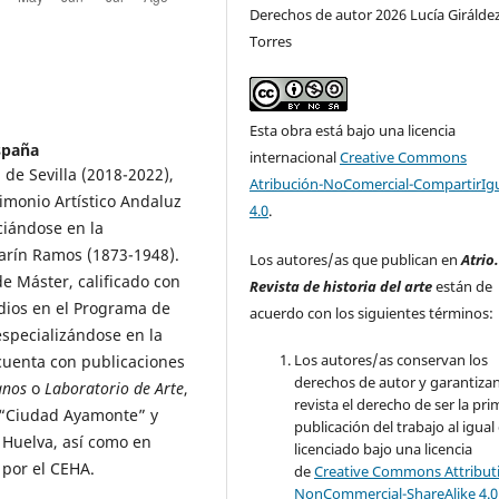
Derechos de autor 2026 Lucía Girálde
Torres
Esta obra está bajo una licencia
España
internacional
Creative Commons
 de Sevilla (2018-2022),
Atribución-NoComercial-CompartirIg
rimonio Artístico Andaluz
4.0
.
ciándose en la
Marín Ramos (1873-1948).
Los autores/as que publican en
Atrio
e Máster, calificado con
Revista de historia del arte
están de
dios en el Programa de
acuerdo con los siguientes términos:
especializándose en la
Los autores/as conservan los
, cuenta con publicaciones
derechos de autor y garantizan
anos
o
Laboratorio de Arte
,
revista el derecho de ser la pr
a “Ciudad Ayamonte” y
publicación del trabajo al igual
 Huelva, así como en
licenciado bajo una licencia
 por el CEHA.
de
Creative Commons Attribut
NonCommercial-ShareAlike 4.0