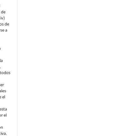
l
s de
iv)
hos de
rse a
a
la
,
todos
ier
ales
 el
esta
r el
ón
tiva.