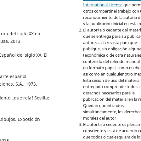
International License
que perm
otros compartir el trabajo con
reconocimiento de la autoría d
y la publicación inicial en esta r
El autor/a o cedente del materi
ltura del siglo XX en
que se entrega para su publica
usa, 2013.
autoriza a la revista para que
publique, sin obligación algun
Español del siglo XX. El
(económica o de otra naturalez
contenido del referido manual
en formato papel, como en digi
así como en cualquier otro med
 arte español
Esta cesión de uso del material
iones, S.A., 1973.
entregado comprende todos l
derechos necesarios para la
lento…que reía! Sevilla:
publicación del material en la r
Quedan garantizados,
simultáneamente, los derecho
morales del autor
 Dibujos. Exposición
El autor/a o cedente es plena
consciente y está de acuerdo 
que todos o cualesquiera de lo
2025.