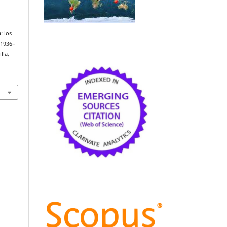
: los
(1936–
illa,