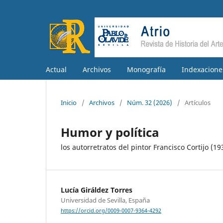
Actual
Archivos
Monografía
Indexacione
Inicio
/
Archivos
/
Núm. 32 (2026)
/
Artículos
Humor y política
los autorretratos del pintor Francisco Cortijo (1
Lucía Giráldez Torres
Universidad de Sevilla, España
https://orcid.org/0009-0007-9364-4292