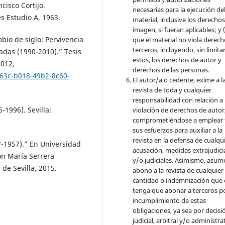
cisco Cortijo.
necesarias para la ejecución de
es Estudio A, 1963.
material, inclusive los derecho
imagen, si fueran aplicables; y (
bio de siglo: Pervivencia
que el material no viola derec
terceros, incluyendo, sin limita
cadas (1990-2010).” Tesis
estos, los derechos de autor y
2012,
derechos de las personas.
d63c-b018-49b2-8c60-
El autor/a o cedente, exime a l
revista de toda y cualquier
responsabilidad con relación a 
6-1996). Sevilla:
violación de derechos de autor
comprometiéndose a emplear 
sus esfuerzos para auxiliar a la
revista en la defensa de cualqu
7-1957).” En Universidad
acusación, medidas extrajudici
ón María Serrera
y/o judiciales. Asimismo, asume
 de Sevilla, 2015.
abono a la revista de cualquier
cantidad o indemnización que 
tenga que abonar a terceros po
incumplimiento de estas
obligaciones, ya sea por decisi
judicial, arbitral y/o administra