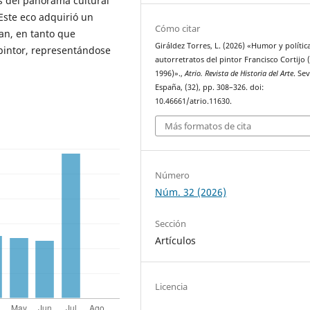
 del panorama cultural
. Este eco adquirió un
Cómo citar
zan, en tanto que
Giráldez Torres, L. (2026) «Humor y política
 pintor, representándose
autorretratos del pintor Francisco Cortijo 
1996)».,
Atrio. Revista de Historia del Arte
. Sev
España, (32), pp. 308–326. doi:
10.46661/atrio.11630.
Más formatos de cita
Número
Núm. 32 (2026)
Sección
Artículos
Licencia