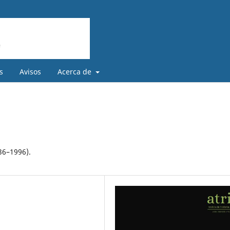
s
Avisos
Acerca de
936–1996).