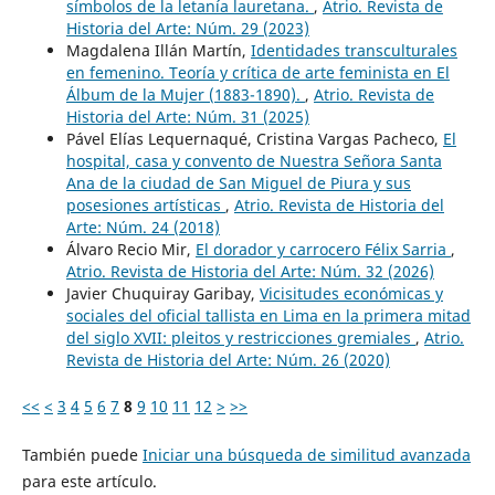
símbolos de la letanía lauretana.
,
Atrio. Revista de
Historia del Arte: Núm. 29 (2023)
Magdalena Illán Martín,
Identidades transculturales
en femenino. Teoría y crítica de arte feminista en El
Álbum de la Mujer (1883-1890).
,
Atrio. Revista de
Historia del Arte: Núm. 31 (2025)
Pável Elías Lequernaqué, Cristina Vargas Pacheco,
El
hospital, casa y convento de Nuestra Señora Santa
Ana de la ciudad de San Miguel de Piura y sus
posesiones artísticas
,
Atrio. Revista de Historia del
Arte: Núm. 24 (2018)
Álvaro Recio Mir,
El dorador y carrocero Félix Sarria
,
Atrio. Revista de Historia del Arte: Núm. 32 (2026)
Javier Chuquiray Garibay,
Vicisitudes económicas y
sociales del oficial tallista en Lima en la primera mitad
del siglo XVII: pleitos y restricciones gremiales
,
Atrio.
Revista de Historia del Arte: Núm. 26 (2020)
<<
<
3
4
5
6
7
8
9
10
11
12
>
>>
También puede
Iniciar una búsqueda de similitud avanzada
para este artículo.