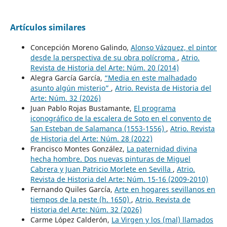
Artículos similares
Concepción Moreno Galindo,
Alonso Vázquez, el pintor
desde la perspectiva de su obra polícroma
,
Atrio.
Revista de Historia del Arte: Núm. 20 (2014)
Alegra García García,
“Media en este malhadado
asunto algún misterio”
,
Atrio. Revista de Historia del
Arte: Núm. 32 (2026)
Juan Pablo Rojas Bustamante,
El programa
iconográfico de la escalera de Soto en el convento de
San Esteban de Salamanca (1553-1556)
,
Atrio. Revista
de Historia del Arte: Núm. 28 (2022)
Francisco Montes González,
La paternidad divina
hecha hombre. Dos nuevas pinturas de Miguel
Cabrera y Juan Patricio Morlete en Sevilla
,
Atrio.
Revista de Historia del Arte: Núm. 15-16 (2009-2010)
Fernando Quiles García,
Arte en hogares sevillanos en
tiempos de la peste (h. 1650)
,
Atrio. Revista de
Historia del Arte: Núm. 32 (2026)
Carme López Calderón,
La Virgen y los (mal) llamados