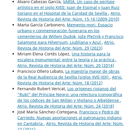
Álvaro Cabezas García,
VARIA. Un caso de peritaje
artístico en el siglo XVIII: Juan de Espinal y Juan Ruiz
Soriano en el Hospital de la Caridad de Sevilla
,
Atrio.
Revista de Historia del Arte: Núm. 15-16 (2009-2010)
Marta García Carbonero,
Memento mori. Espacio
urbano y conmemoración funeraria en los
cementerios de Willem Dudok, Jože Plečnik y Francisco
Salamone para Hilversum, Liubliana y Azul
,
Atrio.
Revista de Historia del Arte: Núm. 29 (2023)
Miriam Elena Cortés López,
Una historia para la
escalera monumental: entre la teoría y la práctica
,
Atrio. Revista de Historia del Arte: Núm. 20 (2014)
Francisco Ollero Lobato,
La maestría mayor de obras
de la Real Audiencia de Sevilla (siglos XVII-XIX)
,
Atrio.
Revista de Historia del Arte: Núm. 18 (2012)
Fernando Rubert Vericat,
Los orígenes riojanos del
"Rubí" del Príncipe Negro: una relectura iconográfica
de los códices de San Millán y Vigilano o Albeldense
,
Atrio. Revista de Historia del Arte: Núm. 24 (2018)
José María Sánchez-Cortegana,
Francisco y Pedro de
Carriedo. Nuevas aportaciones al patronazgo indiano
en Cantabria
,
Atrio. Revista de Historia del Arte: Núm.
27 (2021)