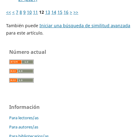
<<
<
7
8
9
10
11
12
13
14
15
16
>
>>
También puede
Iniciar una búsqueda de similitud avanzada
para este artículo.
Número actual
Información
Para lectores/as
Para autores/as
Para bibliotecarios/as