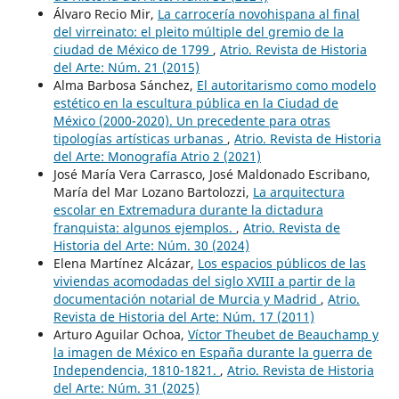
Álvaro Recio Mir,
La carrocería novohispana al final
del virreinato: el pleito múltiple del gremio de la
ciudad de México de 1799
,
Atrio. Revista de Historia
del Arte: Núm. 21 (2015)
Alma Barbosa Sánchez,
El autoritarismo como modelo
estético en la escultura pública en la Ciudad de
México (2000-2020). Un precedente para otras
tipologías artísticas urbanas
,
Atrio. Revista de Historia
del Arte: Monografía Atrio 2 (2021)
José María Vera Carrasco, José Maldonado Escribano,
María del Mar Lozano Bartolozzi,
La arquitectura
escolar en Extremadura durante la dictadura
franquista: algunos ejemplos.
,
Atrio. Revista de
Historia del Arte: Núm. 30 (2024)
Elena Martínez Alcázar,
Los espacios públicos de las
viviendas acomodadas del siglo XVIII a partir de la
documentación notarial de Murcia y Madrid
,
Atrio.
Revista de Historia del Arte: Núm. 17 (2011)
Arturo Aguilar Ochoa,
Víctor Theubet de Beauchamp y
la imagen de México en España durante la guerra de
Independencia, 1810-1821.
,
Atrio. Revista de Historia
del Arte: Núm. 31 (2025)