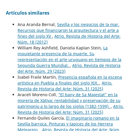
Artículos similares
Ana Aranda Bernal,
Sevilla y los negocios de la mar.
Recursos que financiaron la arquitectura y el arte a
fines del siglo XV
,
Atrio. Revista de Historia del Arte:
Núm. 18 (2012)
William Rey Ashfield, Daniela Kaplan Stein,
La
inquietante presencia de la muerte. Su
representación en el arte uruguayo en tiempos de la
Segunda Guerra Mundial.
,
Atrio. Revista de Historia
del Arte: Núm. 29 (2023)
Isabel Fraile Martín,
Presencia española en la escena
artística en Puebla a finales del siglo XIX.
,
Atrio.
Revista de Historia del Arte: Núm. 31 (2025)
Araceli Moreno Coll,
“El bany de Sa Majestat” en la
morería de Xàtiva: rentabilidad y preservación de su
patrimonio a lo largo de los siglos (1382-1599).
,
Atrio.
Revista de Historia del Arte: Núm. 31 (2025)
Fernando Quiles García,
El imaginario romano en la
Sevilla barroca. Pinturas y tapices de los Herrera
Melgarejo.
,
Atrio. Revista de Historia del Arte: Núm.