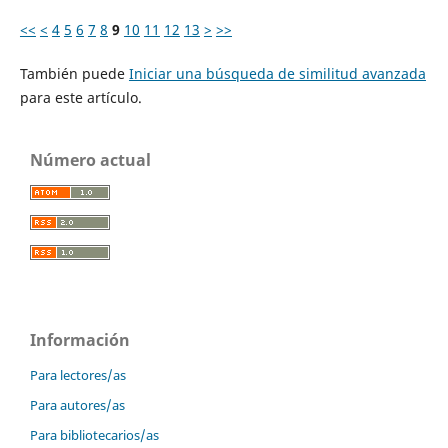
<<
<
4
5
6
7
8
9
10
11
12
13
>
>>
También puede
Iniciar una búsqueda de similitud avanzada
para este artículo.
Número actual
Información
Para lectores/as
Para autores/as
Para bibliotecarios/as