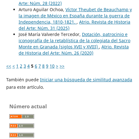
Arte: Núm. 28 (2022)
Arturo Aguilar Ochoa,
Víctor Theubet de Beauchamp y
la imagen de México en España durante la guerra de
Independencia, 1810-1821.
,
Atrio. Revista de Historia
del Arte: Núm. 31 (2025)
José María Valverde Tercedor,
Dotación, patrocinio e
iconografía de la retablística de la colegiata del Sacro
Monte en Granada (siglos XVII y XVIII)
,
Atrio. Revista
de Historia del Arte: Núm. 26 (2020)
<<
<
1
2
3
4
5
6
7
8
9
10
>
>>
También puede
Iniciar una búsqueda de similitud avanzada
para este artículo.
Número actual