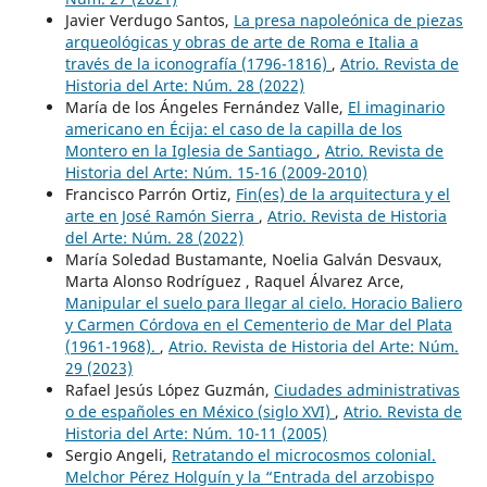
Javier Verdugo Santos,
La presa napoleónica de piezas
arqueológicas y obras de arte de Roma e Italia a
través de la iconografía (1796-1816)
,
Atrio. Revista de
Historia del Arte: Núm. 28 (2022)
María de los Ángeles Fernández Valle,
El imaginario
americano en Écija: el caso de la capilla de los
Montero en la Iglesia de Santiago
,
Atrio. Revista de
Historia del Arte: Núm. 15-16 (2009-2010)
Francisco Parrón Ortiz,
Fin(es) de la arquitectura y el
arte en José Ramón Sierra
,
Atrio. Revista de Historia
del Arte: Núm. 28 (2022)
María Soledad Bustamante, Noelia Galván Desvaux,
Marta Alonso Rodríguez , Raquel Álvarez Arce,
Manipular el suelo para llegar al cielo. Horacio Baliero
y Carmen Córdova en el Cementerio de Mar del Plata
(1961-1968).
,
Atrio. Revista de Historia del Arte: Núm.
29 (2023)
Rafael Jesús López Guzmán,
Ciudades administrativas
o de españoles en México (siglo XVI)
,
Atrio. Revista de
Historia del Arte: Núm. 10-11 (2005)
Sergio Angeli,
Retratando el microcosmos colonial.
Melchor Pérez Holguín y la “Entrada del arzobispo