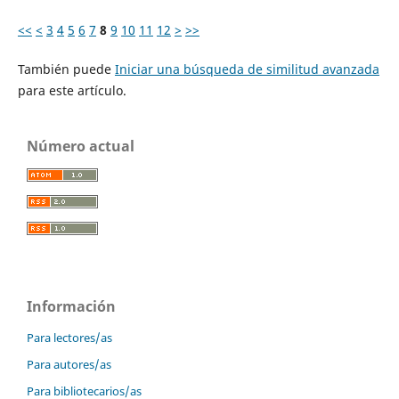
<<
<
3
4
5
6
7
8
9
10
11
12
>
>>
También puede
Iniciar una búsqueda de similitud avanzada
para este artículo.
Número actual
Información
Para lectores/as
Para autores/as
Para bibliotecarios/as