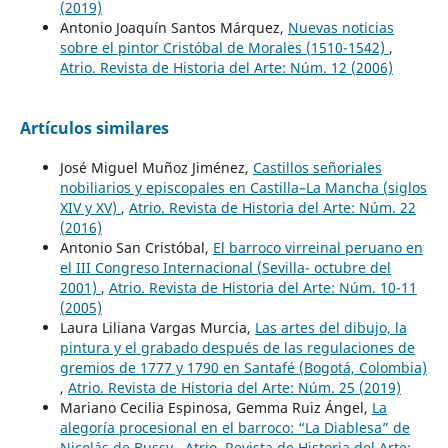
(2019)
Antonio Joaquín Santos Márquez,
Nuevas noticias
sobre el pintor Cristóbal de Morales (1510-1542)
,
Atrio. Revista de Historia del Arte: Núm. 12 (2006)
Artículos similares
José Miguel Muñoz Jiménez,
Castillos señoriales
nobiliarios y episcopales en Castilla–La Mancha (siglos
XIV y XV)
,
Atrio. Revista de Historia del Arte: Núm. 22
(2016)
Antonio San Cristóbal,
El barroco virreinal peruano en
el III Congreso Internacional (Sevilla- octubre del
2001)
,
Atrio. Revista de Historia del Arte: Núm. 10-11
(2005)
Laura Liliana Vargas Murcia,
Las artes del dibujo, la
pintura y el grabado después de las regulaciones de
gremios de 1777 y 1790 en Santafé (Bogotá, Colombia)
,
Atrio. Revista de Historia del Arte: Núm. 25 (2019)
Mariano Cecilia Espinosa, Gemma Ruiz Ángel,
La
alegoría procesional en el barroco: “La Diablesa” de
Nicolás de Bussy
,
Atrio. Revista de Historia del Arte: