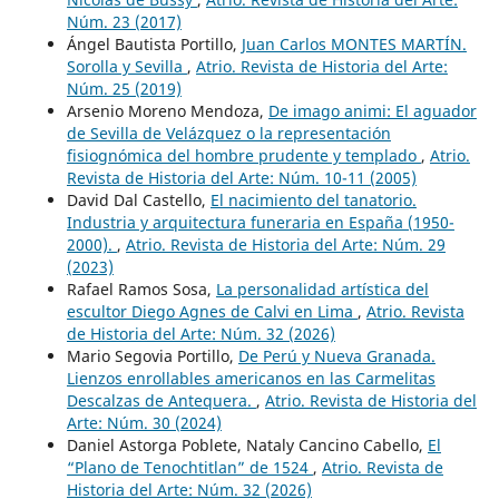
Núm. 23 (2017)
Ángel Bautista Portillo,
Juan Carlos MONTES MARTÍN.
Sorolla y Sevilla
,
Atrio. Revista de Historia del Arte:
Núm. 25 (2019)
Arsenio Moreno Mendoza,
De imago animi: El aguador
de Sevilla de Velázquez o la representación
fisiognómica del hombre prudente y templado
,
Atrio.
Revista de Historia del Arte: Núm. 10-11 (2005)
David Dal Castello,
El nacimiento del tanatorio.
Industria y arquitectura funeraria en España (1950-
2000).
,
Atrio. Revista de Historia del Arte: Núm. 29
(2023)
Rafael Ramos Sosa,
La personalidad artística del
escultor Diego Agnes de Calvi en Lima
,
Atrio. Revista
de Historia del Arte: Núm. 32 (2026)
Mario Segovia Portillo,
De Perú y Nueva Granada.
Lienzos enrollables americanos en las Carmelitas
Descalzas de Antequera.
,
Atrio. Revista de Historia del
Arte: Núm. 30 (2024)
Daniel Astorga Poblete, Nataly Cancino Cabello,
El
“Plano de Tenochtitlan” de 1524
,
Atrio. Revista de
Historia del Arte: Núm. 32 (2026)