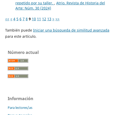
repetido por su taller.
,
Atrio. Revista de Historia del
Arte: Núm. 30 (2024)
<<
<
4
5
6
7
8
9
10
11
12
13
>
>>
También puede
Iniciar una búsqueda de similitud avanzada
para este artículo.
Número actual
Información
Para lectores/as