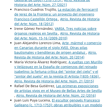
Historia del Arte: Núm. 27 (2021)
Francisco Cuadros Trujillo,
La estación de ferrocarril
de Jerez de la Frontera: un proyecto del ingeniero
Francisco Castellón Ortega
,
Atrio. Revista de Historia
del Arte: Núm. 18 (2012)
Irene Gómez Fernández,
VARIA. Tres noticias sobre
órganos realejos en Sevilla
,
Atrio. Revista de Historia
del Arte: Núm. 15-16 (2009-2010)
Juan Alejandro Lorenzo Lima,
Arte, mármol y comercio
en Canarias durante el siglo XVIII. Otras pilas
bautismales y benditeras de origen andaluz
,
Atrio.
Revista de Historia del Arte: Núm. 20 (2014)
María Victoria Álvarez Rodríguez,
A vueltas con Murillo
y Velázquez en la España de comienzos del reinado
isabelino: la fortuna crítica del “pintor del cielo” y el
“pintor del suelo” en la revista El Artista (1835-1836)
,
Atrio. Revista de Historia del Arte: Núm. 21 (2015)
Rafael De Besa Gutiérrez,
Las primeras exposiciones
de artistas vivos en el Museo de Bellas Artes de Sevilla
,
Atrio. Revista de Historia del Arte: Núm. 22 (2016)
Juan Luis Puya Lucena,
El escultor genovés Francesco
Galleano (c. 1713-1753): obras atribuibles y un modelo