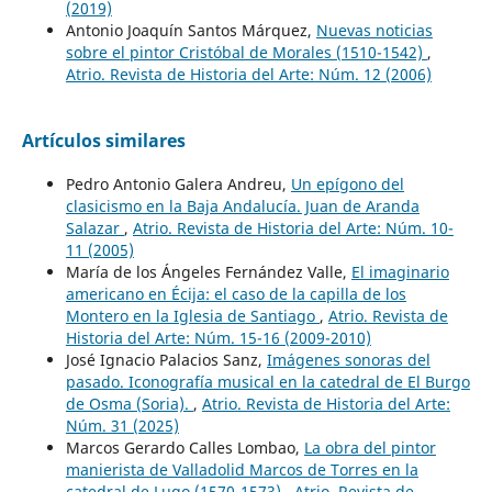
(2019)
Antonio Joaquín Santos Márquez,
Nuevas noticias
sobre el pintor Cristóbal de Morales (1510-1542)
,
Atrio. Revista de Historia del Arte: Núm. 12 (2006)
Artículos similares
Pedro Antonio Galera Andreu,
Un epígono del
clasicismo en la Baja Andalucía. Juan de Aranda
Salazar
,
Atrio. Revista de Historia del Arte: Núm. 10-
11 (2005)
María de los Ángeles Fernández Valle,
El imaginario
americano en Écija: el caso de la capilla de los
Montero en la Iglesia de Santiago
,
Atrio. Revista de
Historia del Arte: Núm. 15-16 (2009-2010)
José Ignacio Palacios Sanz,
Imágenes sonoras del
pasado. Iconografía musical en la catedral de El Burgo
de Osma (Soria).
,
Atrio. Revista de Historia del Arte:
Núm. 31 (2025)
Marcos Gerardo Calles Lombao,
La obra del pintor
manierista de Valladolid Marcos de Torres en la
catedral de Lugo (1570-1573)
,
Atrio. Revista de