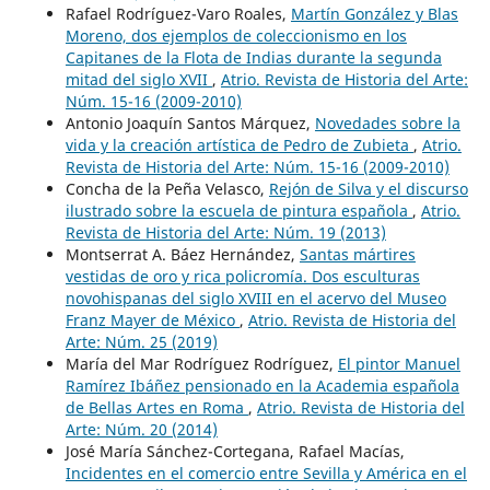
Rafael Rodríguez-Varo Roales,
Martín González y Blas
Moreno, dos ejemplos de coleccionismo en los
Capitanes de la Flota de Indias durante la segunda
mitad del siglo XVII
,
Atrio. Revista de Historia del Arte:
Núm. 15-16 (2009-2010)
Antonio Joaquín Santos Márquez,
Novedades sobre la
vida y la creación artística de Pedro de Zubieta
,
Atrio.
Revista de Historia del Arte: Núm. 15-16 (2009-2010)
Concha de la Peña Velasco,
Rejón de Silva y el discurso
ilustrado sobre la escuela de pintura española
,
Atrio.
Revista de Historia del Arte: Núm. 19 (2013)
Montserrat A. Báez Hernández,
Santas mártires
vestidas de oro y rica policromía. Dos esculturas
novohispanas del siglo XVIII en el acervo del Museo
Franz Mayer de México
,
Atrio. Revista de Historia del
Arte: Núm. 25 (2019)
María del Mar Rodríguez Rodríguez,
El pintor Manuel
Ramírez Ibáñez pensionado en la Academia española
de Bellas Artes en Roma
,
Atrio. Revista de Historia del
Arte: Núm. 20 (2014)
José María Sánchez-Cortegana, Rafael Macías,
Incidentes en el comercio entre Sevilla y América en el