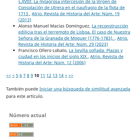
s.XVIII: La milagrosa intercesión de la Virgen de
Consolación de Utrera en el naufragio de la flota de
1713
,
Atrio. Revista de Historia del Arte: Núm. 19
(2013)
Alonso Manuel Macías Domínguez,
La reconstrucción
edilicia tras el terremoto de Lisboa. El caso de Nuestra
Señora de la Granada de Moguer (1776-1783).
,
Atrio.
Revista de Historia del Arte: Núm. 29 (2023)
Francisco Ollero Lobato,
La Sevilla soñada. Plazas y
ciudad en los inicios del siglo XIX
,
Atrio. Revista de
Historia del Arte: Núm. 12 (2006)
<<
<
5
6
7
8
9
10
11
12
13
14
>
>>
También puede
Iniciar una búsqueda de similitud avanzada
para este artículo.
Número actual