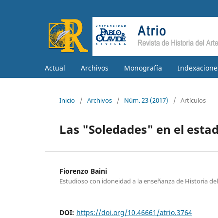
Actual
Archivos
Monografía
Indexacione
Inicio
/
Archivos
/
Núm. 23 (2017)
/
Artículos
Las "Soledades" en el esta
Fiorenzo Baini
Estudioso con idoneidad a la enseñanza de Historia del A
DOI:
https://doi.org/10.46661/atrio.3764