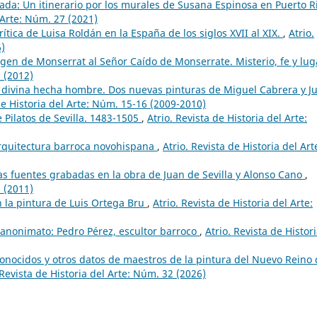
da: Un itinerario por los murales de Susana Espinosa en Puerto R
l Arte: Núm. 27 (2021)
rítica de Luisa Roldán en la España de los siglos XVII al XIX.
,
Atrio.
6)
rgen de Monserrat al Señor Caído de Monserrate. Misterio, fe y lu
8 (2012)
 divina hecha hombre. Dos nuevas pinturas de Miguel Cabrera y J
de Historia del Arte: Núm. 15-16 (2009-2010)
e Pilatos de Sevilla. 1483-1505
,
Atrio. Revista de Historia del Arte:
arquitectura barroca novohispana
,
Atrio. Revista de Historia del Art
s fuentes grabadas en la obra de Juan de Sevilla y Alonso Cano
,
7 (2011)
n la pintura de Luis Ortega Bru
,
Atrio. Revista de Historia del Arte:
y anonimato: Pedro Pérez, escultor barroco
,
Atrio. Revista de Histor
onocidos y otros datos de maestros de la pintura del Nuevo Reino
 Revista de Historia del Arte: Núm. 32 (2026)