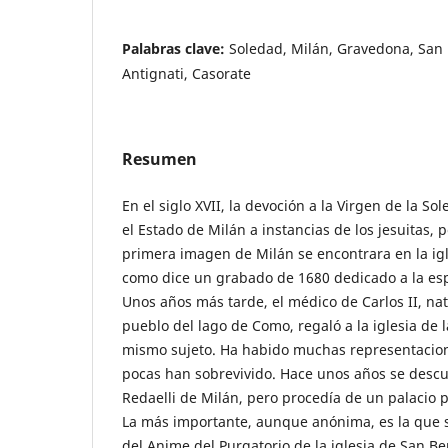
Palabras clave:
Soledad, Milán, Gravedona, San 
Antignati, Casorate
Resumen
En el siglo XVII, la devoción a la Virgen de la 
el Estado de Milán a instancias de los jesuitas, 
primera imagen de Milán se encontrara en la igl
como dice un grabado de 1680 dedicado a la es
Unos años más tarde, el médico de Carlos II, na
pueblo del lago de Como, regaló a la iglesia de 
mismo sujeto. Ha habido muchas representacion
pocas han sobrevivido. Hace unos años se descub
Redaelli de Milán, pero procedía de un palacio p
La más importante, aunque anónima, es la que s
del Anime del Purgatorio de la iglesia de San B