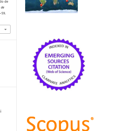
ado de
a de
2–59.
i