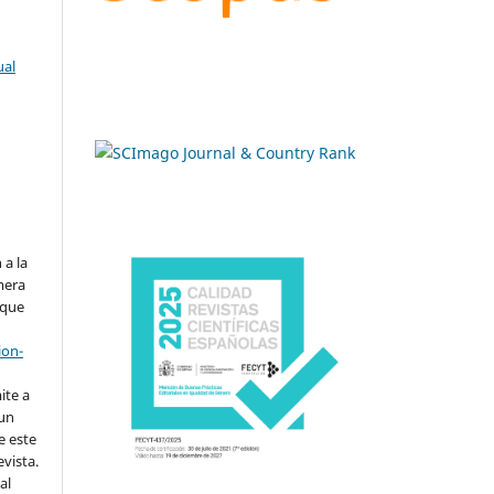
ual
.
 a la
imera
 que
ion-
ite a
 un
e este
evista.
al