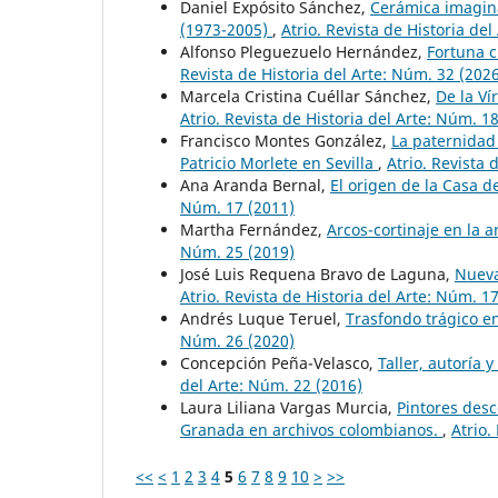
Daniel Expósito Sánchez,
Cerámica imagina
(1973-2005)
,
Atrio. Revista de Historia de
Alfonso Pleguezuelo Hernández,
Fortuna c
Revista de Historia del Arte: Núm. 32 (202
Marcela Cristina Cuéllar Sánchez,
De la Ví
Atrio. Revista de Historia del Arte: Núm. 1
Francisco Montes González,
La paternidad
Patricio Morlete en Sevilla
,
Atrio. Revista 
Ana Aranda Bernal,
El origen de la Casa d
Núm. 17 (2011)
Martha Fernández,
Arcos-cortinaje en la 
Núm. 25 (2019)
José Luis Requena Bravo de Laguna,
Nueva
Atrio. Revista de Historia del Arte: Núm. 1
Andrés Luque Teruel,
Trasfondo trágico e
Núm. 26 (2020)
Concepción Peña-Velasco,
Taller, autoría 
del Arte: Núm. 22 (2016)
Laura Liliana Vargas Murcia,
Pintores desc
Granada en archivos colombianos.
,
Atrio.
<<
<
1
2
3
4
5
6
7
8
9
10
>
>>