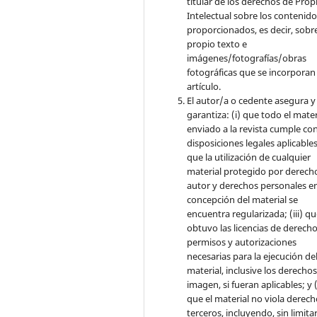
titular de los derechos de Pro
Intelectual sobre los contenid
proporcionados, es decir, sobre
propio texto e
imágenes/fotografías/obras
fotográficas que se incorporan
artículo.
El autor/a o cedente asegura y
garantiza: (i) que todo el mater
enviado a la revista cumple con
disposiciones legales aplicables;
que la utilización de cualquier
material protegido por derech
autor y derechos personales en
concepción del material se
encuentra regularizada; (iii) q
obtuvo las licencias de derecho
permisos y autorizaciones
necesarias para la ejecución de
material, inclusive los derecho
imagen, si fueran aplicables; y (
que el material no viola derec
terceros, incluyendo, sin limita