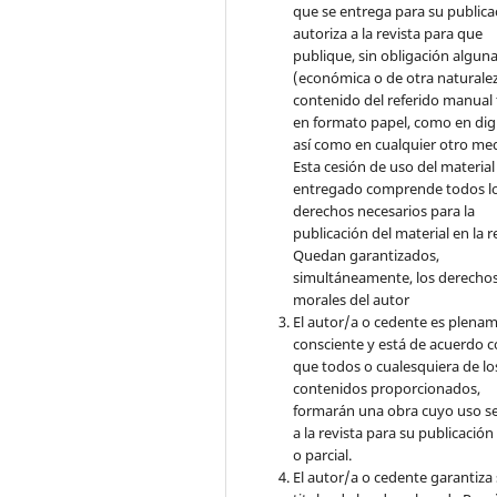
que se entrega para su publica
autoriza a la revista para que
publique, sin obligación algun
(económica o de otra naturalez
contenido del referido manual
en formato papel, como en digi
así como en cualquier otro med
Esta cesión de uso del material
entregado comprende todos l
derechos necesarios para la
publicación del material en la r
Quedan garantizados,
simultáneamente, los derecho
morales del autor
El autor/a o cedente es plena
consciente y está de acuerdo 
que todos o cualesquiera de lo
contenidos proporcionados,
formarán una obra cuyo uso s
a la revista para su publicación
o parcial.
El autor/a o cedente garantiza 