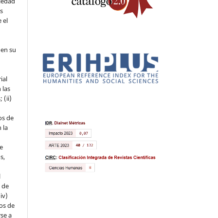
piedad
os
 el
 en su
ial
 las
 (ii)
os de
 la
ue
s,
l
s de
iv)
hos de
rse a