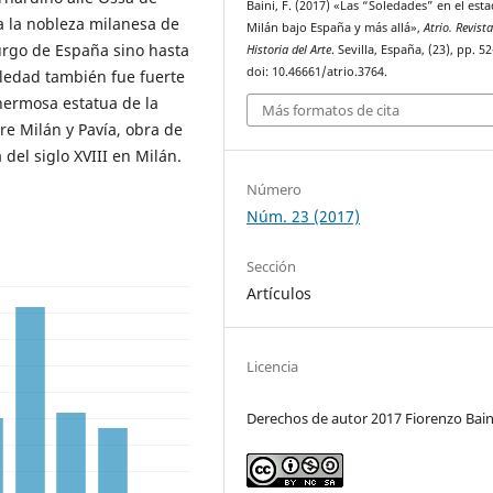
Baini, F. (2017) «Las “Soledades” en el est
a la nobleza milanesa de
Milán bajo España y más allá»,
Atrio. Revist
urgo de España sino hasta
Historia del Arte
. Sevilla, España, (23), pp. 5
doi: 10.46661/atrio.3764.
oledad también fue fuerte
hermosa estatua de la
Más formatos de cita
re Milán y Pavía, obra de
del siglo XVIII en Milán.
Número
Núm. 23 (2017)
Sección
Artículos
Licencia
Derechos de autor 2017 Fiorenzo Bain