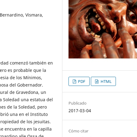
Bernardino, Vismara,
Soledad comenzó también en
pero es probable que la
esia de los Mínimos,
PDF
HTML
posa del Gobernador.
tural de Gravedona, un
la Soledad una estatua del
Publicado
es de la Soledad, pero
2017-03-04
rió una en el Instituto
ropiedad de los jesuitas.
e encuentra en la capilla
Cómo citar
ernardino alle Ossa de