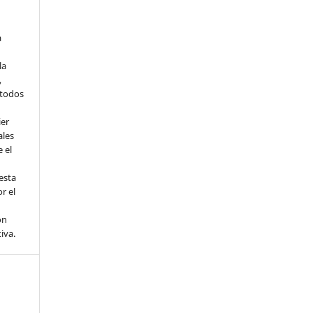
a
la
,
todos
ier
ales
 el
esta
r el
ón
tiva.