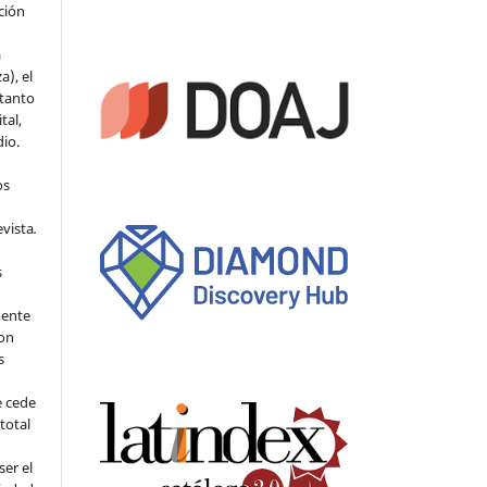
ción
a
a), el
 tanto
tal,
io.
os
evista
.
s
mente
con
s
e cede
 total
ser el