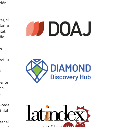
ción
a
a), el
 tanto
tal,
io.
os
evista
.
s
mente
con
s
e cede
 total
ser el