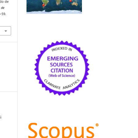
ado de
a de
2–59.
i