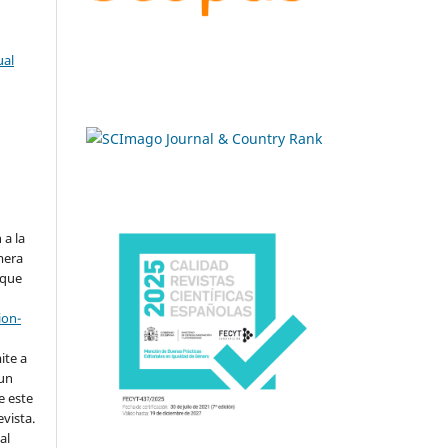
ual
.
 a la
imera
 que
ion-
ite a
 un
e este
evista.
al