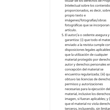
titular de los derechos de Pro
Intelectual sobre los contenid
proporcionados, es decir, sobre
propio texto e
imágenes/fotografías/obras
fotográficas que se incorporan
artículo.
El autor/a o cedente asegura y
garantiza: (i) que todo el mater
enviado a la revista cumple con
disposiciones legales aplicables;
que la utilización de cualquier
material protegido por derech
autor y derechos personales en
concepción del material se
encuentra regularizada; (iii) q
obtuvo las licencias de derecho
permisos y autorizaciones
necesarias para la ejecución de
material, inclusive los derecho
imagen, si fueran aplicables; y (
que el material no viola derec
terceros, incluyendo, sin limita