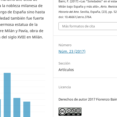
Baini, F. (2017) «Las “Soledades” en el est
a la nobleza milanesa de
Milán bajo España y más allá»,
Atrio. Revist
urgo de España sino hasta
Historia del Arte
. Sevilla, España, (23), pp. 5
doi: 10.46661/atrio.3764.
oledad también fue fuerte
hermosa estatua de la
Más formatos de cita
re Milán y Pavía, obra de
del siglo XVIII en Milán.
Número
Núm. 23 (2017)
Sección
Artículos
Licencia
Derechos de autor 2017 Fiorenzo Bain