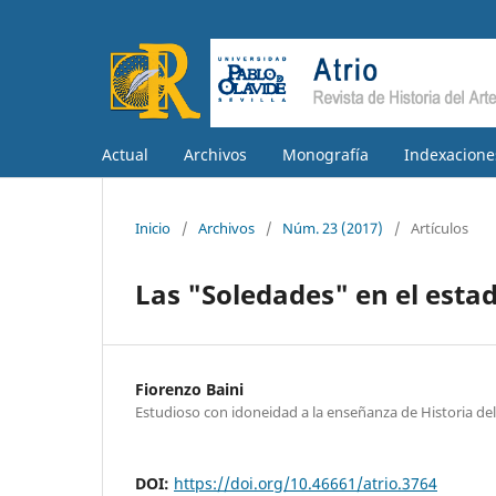
Actual
Archivos
Monografía
Indexacione
Inicio
/
Archivos
/
Núm. 23 (2017)
/
Artículos
Las "Soledades" en el esta
Fiorenzo Baini
Estudioso con idoneidad a la enseñanza de Historia del A
DOI:
https://doi.org/10.46661/atrio.3764