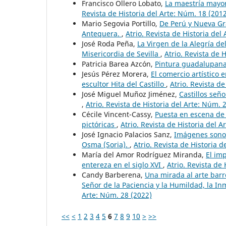
Francisco Ollero Lobato,
La maestría mayor 
Revista de Historia del Arte: Núm. 18 (201
Mario Segovia Portillo,
De Perú y Nueva Gr
Antequera.
,
Atrio. Revista de Historia del
José Roda Peña,
La Virgen de la Alegría de
Misericordia de Sevilla
,
Atrio. Revista de 
Patricia Barea Azcón,
Pintura guadalupan
Jesús Pérez Morera,
El comercio artístico e
escultor Hita del Castillo
,
Atrio. Revista de
José Miguel Muñoz Jiménez,
Castillos seño
,
Atrio. Revista de Historia del Arte: Núm. 
Cécile Vincent-Cassy,
Puesta en escena de l
pictóricas
,
Atrio. Revista de Historia del 
José Ignacio Palacios Sanz,
Imágenes sonor
Osma (Soria).
,
Atrio. Revista de Historia d
María del Amor Rodríguez Miranda,
El im
entereza en el siglo XVI
,
Atrio. Revista de
Candy Barberena,
Una mirada al arte barr
Señor de la Paciencia y la Humildad, la 
Arte: Núm. 28 (2022)
<<
<
1
2
3
4
5
6
7
8
9
10
>
>>