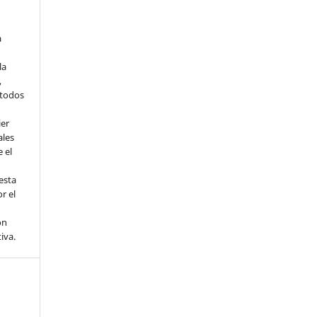
a
la
,
todos
ier
ales
 el
esta
r el
ón
tiva.