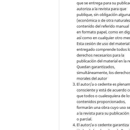
que se entrega para su publica
autoriza a la revista para que
publique, sin obligación algun
(económica o de otra naturalez
contenido del referido manual
en formato papel, como en digi
así como en cualquier otro med
Esta cesión de uso del material
entregado comprende todos l
derechos necesarios para la
publicación del material en la r
Quedan garantizados,
simultáneamente, los derecho
morales del autor
El autor/a o cedente es plena
consciente y está de acuerdo 
que todos o cualesquiera de lo
contenidos proporcionados,
formarán una obra cuyo uso s
a la revista para su publicación
o parcial.
El autor/a o cedente garantiza 