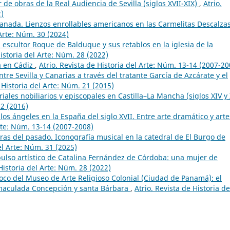
de obras de la Real Audiencia de Sevilla (siglos XVII-XIX)
,
Atrio.
2)
anada. Lienzos enrollables americanos en las Carmelitas Descalza
 Arte: Núm. 30 (2024)
l escultor Roque de Balduque y sus retablos en la iglesia de la
Historia del Arte: Núm. 28 (2022)
a en Cádiz
,
Atrio. Revista de Historia del Arte: Núm. 13-14 (2007-20
ntre Sevilla y Canarias a través del tratante García de Azcárate y el
 Historia del Arte: Núm. 21 (2015)
riales nobiliarios y episcopales en Castilla–La Mancha (siglos XIV y
22 (2016)
os ángeles en la España del siglo XVII. Entre arte dramático y arte
Arte: Núm. 13-14 (2007-2008)
as del pasado. Iconografía musical en la catedral de El Burgo de
el Arte: Núm. 31 (2025)
pulso artístico de Catalina Fernández de Córdoba: una mujer de
 Historia del Arte: Núm. 28 (2022)
oco del Museo de Arte Religioso Colonial (Ciudad de Panamá): el
Inmaculada Concepción y santa Bárbara
,
Atrio. Revista de Historia de