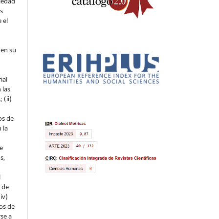
piedad
os
 el
 en su
ial
 las
 (ii)
os de
 la
ue
s,
l
s de
iv)
hos de
rse a