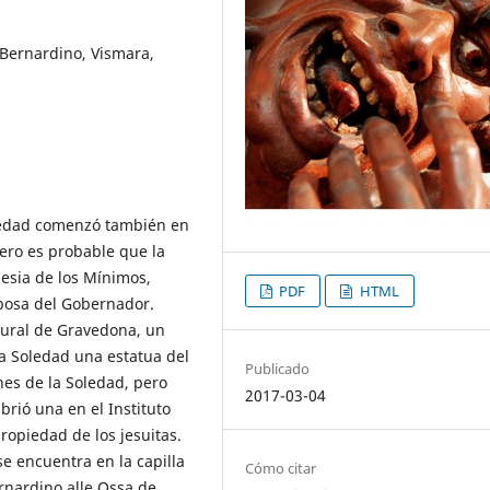
Bernardino, Vismara,
Soledad comenzó también en
pero es probable que la
esia de los Mínimos,
PDF
HTML
posa del Gobernador.
tural de Gravedona, un
la Soledad una estatua del
Publicado
es de la Soledad, pero
2017-03-04
rió una en el Instituto
ropiedad de los jesuitas.
e encuentra en la capilla
Cómo citar
ernardino alle Ossa de