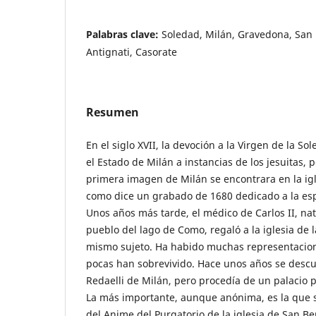
Palabras clave:
Soledad, Milán, Gravedona, San 
Antignati, Casorate
Resumen
En el siglo XVII, la devoción a la Virgen de la 
el Estado de Milán a instancias de los jesuitas, 
primera imagen de Milán se encontrara en la igl
como dice un grabado de 1680 dedicado a la es
Unos años más tarde, el médico de Carlos II, na
pueblo del lago de Como, regaló a la iglesia de 
mismo sujeto. Ha habido muchas representacion
pocas han sobrevivido. Hace unos años se descub
Redaelli de Milán, pero procedía de un palacio p
La más importante, aunque anónima, es la que s
del Anime del Purgatorio de la iglesia de San B