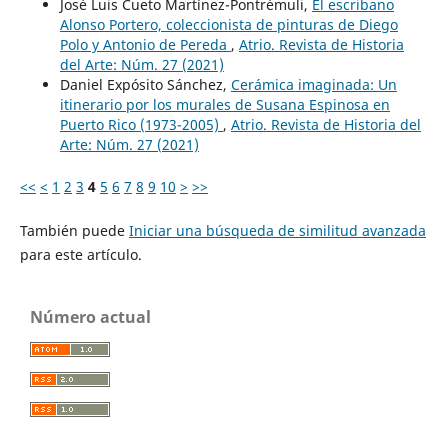
José Luis Cueto Martínez-Pontrémuli,
El escribano
Alonso Portero, coleccionista de pinturas de Diego
Polo y Antonio de Pereda
,
Atrio. Revista de Historia
del Arte: Núm. 27 (2021)
Daniel Expósito Sánchez,
Cerámica imaginada: Un
itinerario por los murales de Susana Espinosa en
Puerto Rico (1973-2005)
,
Atrio. Revista de Historia del
Arte: Núm. 27 (2021)
<<
<
1
2
3
4
5
6
7
8
9
10
>
>>
También puede
Iniciar una búsqueda de similitud avanzada
para este artículo.
Número actual