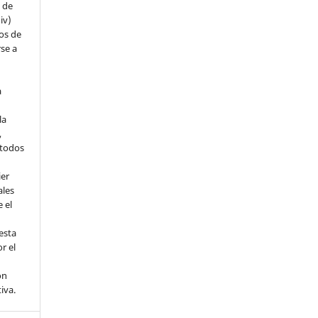
s de
iv)
hos de
rse a
a
la
,
todos
ier
ales
 el
esta
r el
ón
tiva.