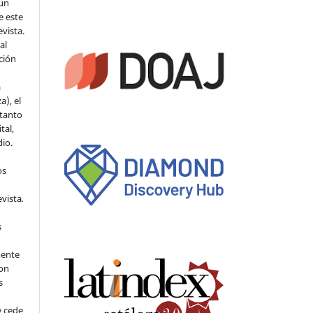
 un
e este
evista.
al
ción
a
a), el
 tanto
tal,
io.
os
evista
.
s
mente
con
s
e cede