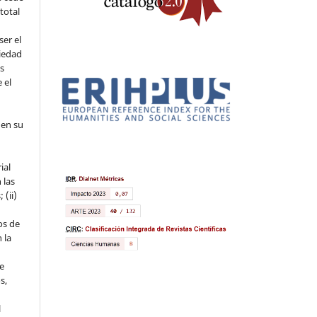
 total
ser el
piedad
os
 el
 en su
ial
 las
 (ii)
os de
 la
ue
s,
l