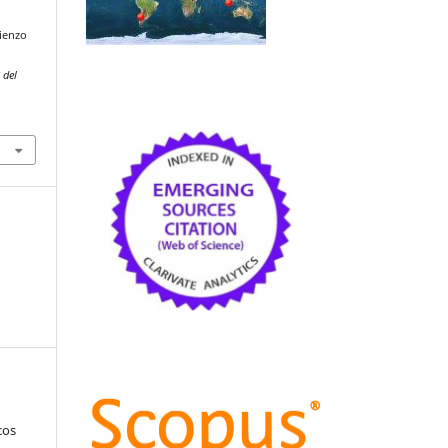
lienzo
l
 del
cos