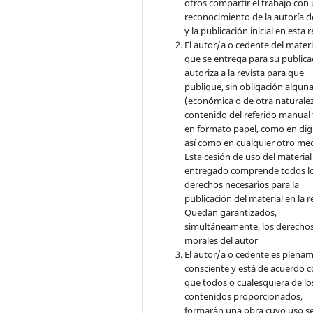
otros compartir el trabajo con
reconocimiento de la autoría d
y la publicación inicial en esta r
El autor/a o cedente del materi
que se entrega para su publica
autoriza a la revista para que
publique, sin obligación algun
(económica o de otra naturalez
contenido del referido manual
en formato papel, como en digi
así como en cualquier otro med
Esta cesión de uso del material
entregado comprende todos l
derechos necesarios para la
publicación del material en la r
Quedan garantizados,
simultáneamente, los derecho
morales del autor
El autor/a o cedente es plena
consciente y está de acuerdo 
que todos o cualesquiera de lo
contenidos proporcionados,
formarán una obra cuyo uso s