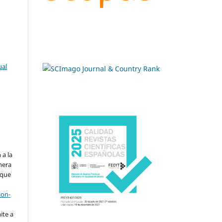
ual
.
 a la
imera
 que
ion-
ite a