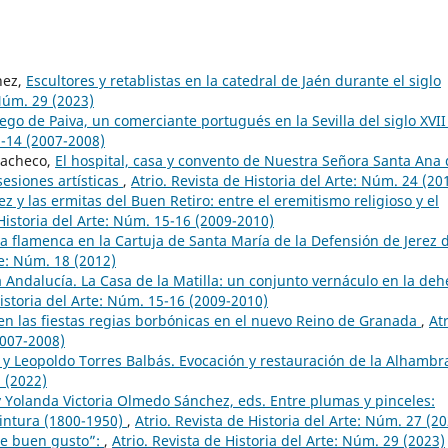
nez,
Escultores y retablistas en la catedral de Jaén durante el siglo
 Núm. 29 (2023)
iego de Paiva, un comerciante portugués en la Sevilla del siglo XVI
3-14 (2007-2008)
Pacheco,
El hospital, casa y convento de Nuestra Señora Santa Ana
sesiones artísticas
,
Atrio. Revista de Historia del Arte: Núm. 24 (20
z y las ermitas del Buen Retiro: entre el eremitismo religioso y el
 Historia del Arte: Núm. 15-16 (2009-2010)
a flamenca en la Cartuja de Santa María de la Defensión de Jerez d
te: Núm. 18 (2012)
a Andalucía. La Casa de la Matilla: un conjunto vernáculo en la deh
Historia del Arte: Núm. 15-16 (2009-2010)
en las fiestas regias borbónicas en el nuevo Reino de Granada
,
Atr
2007-2008)
 y Leopoldo Torres Balbás. Evocación y restauración de la Alhamb
8 (2022)
 y Yolanda Victoria Olmedo Sánchez, eds. Entre plumas y pinceles:
pintura (1800-1950)
,
Atrio. Revista de Historia del Arte: Núm. 27 (2
de buen gusto”:
,
Atrio. Revista de Historia del Arte: Núm. 29 (2023)