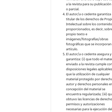
a la revista para su publicación
o parcial.
El autor/a o cedente garantiza 
titular de los derechos de Pro
Intelectual sobre los contenid
proporcionados, es decir, sobre
propio texto e
imágenes/fotografías/obras
fotográficas que se incorporan
artículo.
El autor/a o cedente asegura y
garantiza: (i) que todo el mater
enviado a la revista cumple con
disposiciones legales aplicables;
que la utilización de cualquier
material protegido por derech
autor y derechos personales en
concepción del material se
encuentra regularizada; (iii) q
obtuvo las licencias de derecho
permisos y autorizaciones
necesarias para la ejecución de