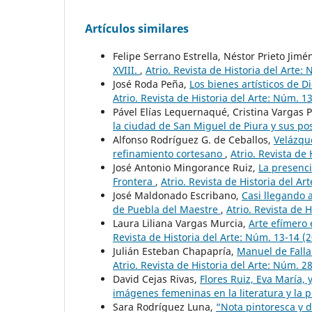
Artículos similares
Felipe Serrano Estrella, Néstor Prieto Jimé
XVIII.
,
Atrio. Revista de Historia del Arte:
José Roda Peña,
Los bienes artísticos de D
Atrio. Revista de Historia del Arte: Núm. 1
Pável Elías Lequernaqué, Cristina Vargas 
la ciudad de San Miguel de Piura y sus po
Alfonso Rodríguez G. de Ceballos,
Velázque
refinamiento cortesano
,
Atrio. Revista de
José Antonio Mingorance Ruiz,
La presenci
Frontera
,
Atrio. Revista de Historia del Ar
José Maldonado Escribano,
Casi llegando 
de Puebla del Maestre
,
Atrio. Revista de 
Laura Liliana Vargas Murcia,
Arte efímero 
Revista de Historia del Arte: Núm. 13-14 (
Julián Esteban Chapapría,
Manuel de Falla
Atrio. Revista de Historia del Arte: Núm. 2
David Cejas Rivas,
Flores Ruiz, Eva María,
imágenes femeninas en la literatura y la 
Sara Rodríguez Luna,
“Nota pintoresca y 