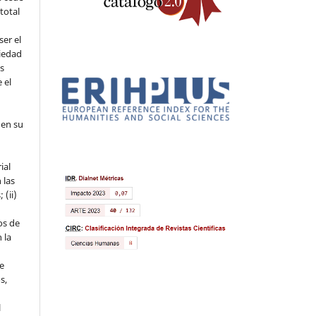
 total
ser el
piedad
os
 el
 en su
ial
 las
 (ii)
os de
 la
ue
s,
l