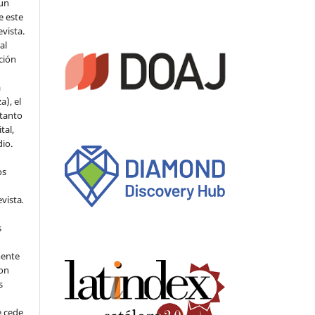
 un
e este
evista.
al
ción
a
a), el
 tanto
tal,
io.
os
evista
.
s
mente
con
s
e cede