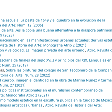
na escuela. La peste de 1649 y el quiebro en la evolución de la
ia del Arte: Núm. 12 (2006)
de arte, ¿es la copia una buena alternativa a la diáspora patrimon
29 (2023)
ituacionismo en las manifestaciones urbanas actuales: derivas estét
evista de Historia del Arte: Monografía Atrio 2 (2021)
ón y velocidad. La imagen privada del arte urbano
,
Atrio. Revista 
)
zolana de finales del siglo XVIII y principios del XIX. Lenguajes en
e: Núm. 25 (2019)
das,
Sobre las pinturas del colegio de San Teodomiro de la Compañ
storia del Arte: Núm. 28 (2022)
el cuerpo, imagen e identidad en la obra de Marina Núñez y Carme
: Núm. 27 (2021)
as políticas institucionales en el muralismo contemporáneo de
Arte: Monografía Atrio 2 (2021)
omo modelo estético en la escultura pública en la Ciudad de Méxic
ologías artísticas urbanas
,
Atrio. Revista de Historia del Arte: