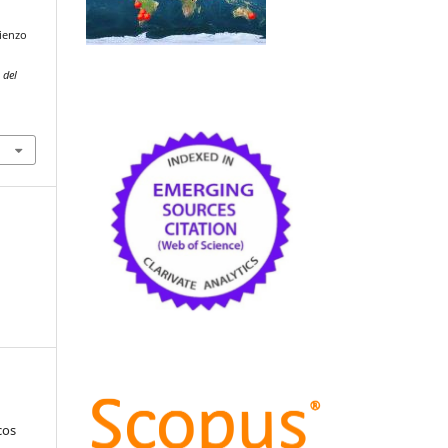
lienzo
l
 del
cos