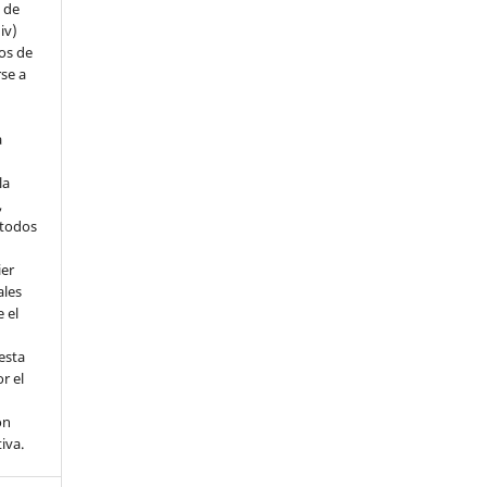
s de
iv)
hos de
rse a
a
la
,
todos
ier
ales
 el
esta
r el
ón
tiva.