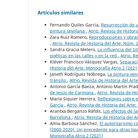
Artículos similares
Fernando Quiles García,
Resurrección de u
pintura sevillana
,
Atrio. Revista de Histor
Zara Ruiz Romero,
Reproducciones y obras 
,
Atrio. Revista de Historia del Arte: Núm. 
Sandra Gracia Melero,
La influencia del S
poéticas en las calles y en la red
,
Atrio. R
Kléver Francisco Vásquez Vargas,
Separaci
Historia del Arte: Monografía Atrio 2 (2021
Janeth Rodríguez Nóbrega,
La pintura vene
tránsito
,
Atrio. Revista de Historia del Art
Antonio García Baeza, Antonio Martín Pra
de Jesús de Carmona
,
Atrio. Revista de Hi
María Siquier Herrera,
Reflexiones sobre 
García
,
Atrio. Revista de Historia del Arte
Arantxa Berganzo Ràfols,
Los efectos de l
Barcelona
,
Atrio. Revista de Historia del 
Alma Barbosa Sánchez,
El autoritarismo c
(2000-2020). Un precedente para otras tip
Monografía Atrio 2 (2021)