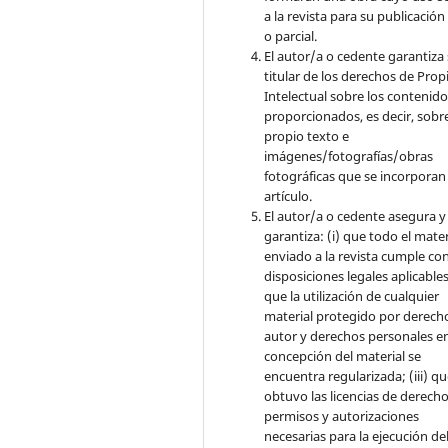
a la revista para su publicación
o parcial.
El autor/a o cedente garantiza 
titular de los derechos de Pro
Intelectual sobre los contenid
proporcionados, es decir, sobre
propio texto e
imágenes/fotografías/obras
fotográficas que se incorporan
artículo.
El autor/a o cedente asegura y
garantiza: (i) que todo el mater
enviado a la revista cumple con
disposiciones legales aplicables;
que la utilización de cualquier
material protegido por derech
autor y derechos personales en
concepción del material se
encuentra regularizada; (iii) q
obtuvo las licencias de derecho
permisos y autorizaciones
necesarias para la ejecución de