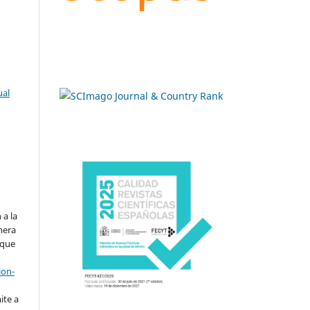
ual
.
 a la
imera
 que
ion-
ite a