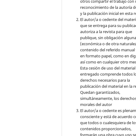
otros compartir el trabajo con
reconocimiento de la autoría d
y la publicación inicial en esta r
El autor/a o cedente del materi
que se entrega para su publica
autoriza a la revista para que
publique, sin obligación algun
(económica o de otra naturalez
contenido del referido manual
en formato papel, como en digi
así como en cualquier otro med
Esta cesión de uso del material
entregado comprende todos l
derechos necesarios para la
publicación del material en la r
Quedan garantizados,
simultáneamente, los derecho
morales del autor
El autor/a o cedente es plena
consciente y está de acuerdo 
que todos o cualesquiera de lo
contenidos proporcionados,
formarán una obra cuyo uso s