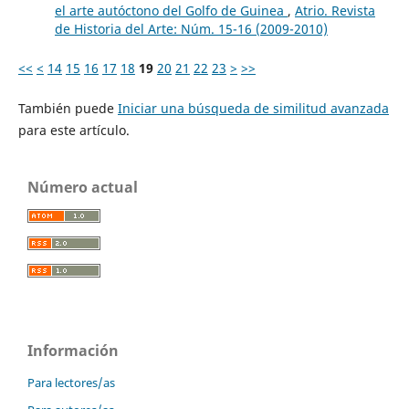
el arte autóctono del Golfo de Guinea
,
Atrio. Revista
de Historia del Arte: Núm. 15-16 (2009-2010)
<<
<
14
15
16
17
18
19
20
21
22
23
>
>>
También puede
Iniciar una búsqueda de similitud avanzada
para este artículo.
Número actual
Información
Para lectores/as