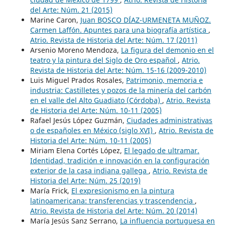
del Arte: Núm. 21 (2015)
Marine Caron,
Juan BOSCO DÍAZ-URMENETA MUÑOZ.
Carmen Laffón. Apuntes para una biografía artística
,
Atrio. Revista de Historia del Arte: Núm. 17 (2011)
Arsenio Moreno Mendoza,
La figura del demonio en el
teatro y la pintura del Siglo de Oro español
,
Atrio.
Revista de Historia del Arte: Núm. 15-16 (2009-2010)
Luis Miguel Prados Rosales,
Patrimonio, memoria e
industria: Castilletes y pozos de la minería del carbón
en el valle del Alto Guadiato (Córdoba)
,
Atrio. Revista
de Historia del Arte: Núm. 10-11 (2005)
Rafael Jesús López Guzmán,
Ciudades administrativas
o de españoles en México (siglo XVI)
,
Atrio. Revista de
Historia del Arte: Núm. 10-11 (2005)
Miriam Elena Cortés López,
El legado de ultramar.
Identidad, tradición e innovación en la configuración
exterior de la casa indiana gallega
,
Atrio. Revista de
Historia del Arte: Núm. 25 (2019)
María Frick,
El expresionismo en la pintura
latinoamericana: transferencias y trascendencia
,
Atrio. Revista de Historia del Arte: Núm. 20 (2014)
María Jesús Sanz Serrano,
La influencia portuguesa en