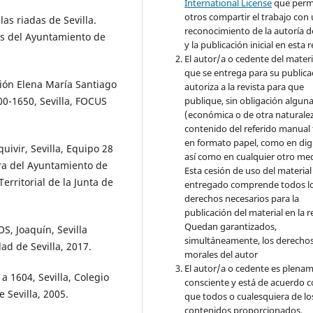
International License
que perm
otros compartir el trabajo con
as riadas de Sevilla.
reconocimiento de la autoría d
res del Ayuntamiento de
y la publicación inicial en esta r
El autor/a o cedente del materi
que se entrega para su publica
ión Elena María Santiago
autoriza a la revista para que
publique, sin obligación algun
00-1650, Sevilla, FOCUS
(económica o de otra naturalez
contenido del referido manual
en formato papel, como en digi
uivir, Sevilla, Equipo 28
así como en cualquier otro med
ura del Ayuntamiento de
Esta cesión de uso del material
Territorial de la Junta de
entregado comprende todos l
derechos necesarios para la
publicación del material en la r
Quedan garantizados,
 Joaquín, Sevilla
simultáneamente, los derecho
dad de Sevilla, 2017.
morales del autor
El autor/a o cedente es plena
a 1604, Sevilla, Colegio
consciente y está de acuerdo 
 Sevilla, 2005.
que todos o cualesquiera de lo
contenidos proporcionados,