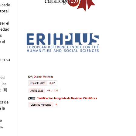
e cede
 total
ser el
piedad
os
 el
 en su
ial
 las
 (ii)
os de
 la
ue
s,