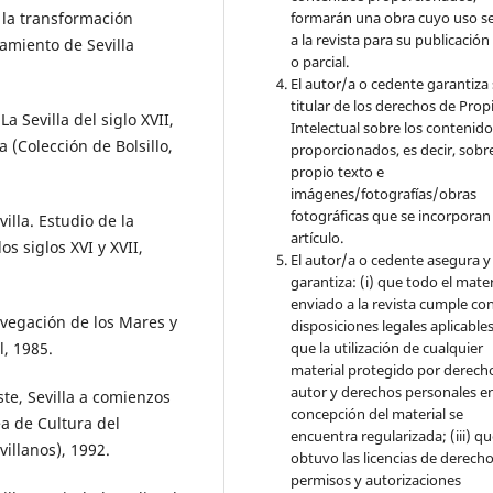
formarán una obra cuyo uso s
 la transformación
a la revista para su publicación
tamiento de Sevilla
o parcial.
El autor/a o cedente garantiza 
titular de los derechos de Pro
 Sevilla del siglo XVII,
Intelectual sobre los contenid
a (Colección de Bolsillo,
proporcionados, es decir, sobre
propio texto e
imágenes/fotografías/obras
fotográficas que se incorporan
lla. Estudio de la
artículo.
s siglos XVI y XVII,
El autor/a o cedente asegura y
garantiza: (i) que todo el mater
enviado a la revista cumple con
vegación de los Mares y
disposiciones legales aplicables;
que la utilización de cualquier
, 1985.
material protegido por derech
autor y derechos personales en
e, Sevilla a comienzos
concepción del material se
rea de Cultura del
encuentra regularizada; (iii) q
illanos), 1992.
obtuvo las licencias de derecho
permisos y autorizaciones