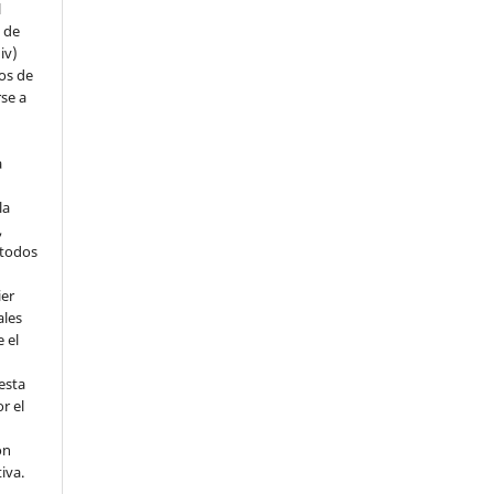
l
s de
iv)
hos de
rse a
a
la
,
todos
ier
ales
 el
esta
r el
ón
tiva.