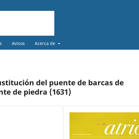
s
Avisos
Acerca de
ustitución del puente de barcas de
te de piedra (1631)