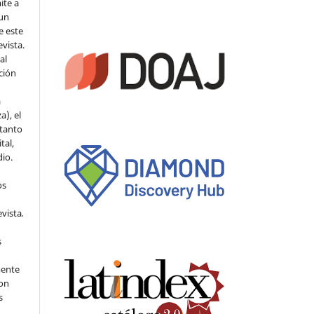
ite a
 un
e este
evista.
al
ción
a
a), el
 tanto
tal,
io.
os
evista
.
s
mente
con
s