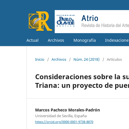
Actual
Archivos
Monografía
Indexacione
Inicio
/
Archivos
/
Núm. 24 (2018)
/
Artículos
Consideraciones sobre la s
Triana: un proyecto de puen
Marcos Pacheco Morales-Padrón
Universidad de Sevilla, España
https://orcid.org/0000-0001-9738-8870