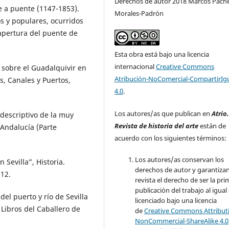
Derechos de autor 2018 Marcos Pach
 a puente (1147-1853).
Morales-Padrón
os y populares, ocurridos
 apertura del puente de
Esta obra está bajo una licencia
internacional
Creative Commons
sobre el Guadalquivir en
Atribución-NoComercial-CompartirIg
s, Canales y Puertos,
4.0
.
Los autores/as que publican en
Atrio
escriptivo de la muy
Revista de historia del arte
están de
 Andalucía (Parte
acuerdo con los siguientes términos:
Los autores/as conservan los
Sevilla”, Historia.
derechos de autor y garantizan
-12.
revista el derecho de ser la pr
publicación del trabajo al igual
l puerto y río de Sevilla
licenciado bajo una licencia
s Libros del Caballero de
de
Creative Commons Attribut
NonCommercial-ShareAlike 4.0