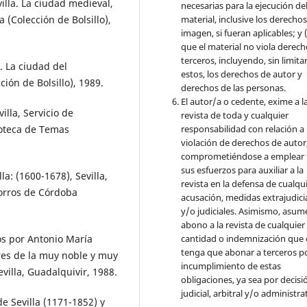
lla. La ciudad medieval,
necesarias para la ejecución de
material, inclusive los derecho
a (Colección de Bolsillo),
imagen, si fueran aplicables; y (
que el material no viola derec
terceros, incluyendo, sin limita
. La ciudad del
estos, los derechos de autor y
ción de Bolsillo), 1989.
derechos de las personas.
El autor/a o cedente, exime a l
illa, Servicio de
revista de toda y cualquier
responsabilidad con relación a 
ioteca de Temas
violación de derechos de autor
comprometiéndose a emplear 
sus esfuerzos para auxiliar a la
: (1600-1678), Sevilla,
revista en la defensa de cualqu
orros de Córdoba
acusación, medidas extrajudici
y/o judiciales. Asimismo, asume
abono a la revista de cualquier
cantidad o indemnización que 
os por Antonio María
tenga que abonar a terceros po
ares de la muy noble y muy
incumplimiento de estas
evilla, Guadalquivir, 1988.
obligaciones, ya sea por decisi
judicial, arbitral y/o administra
e Sevilla (1171-1852) y