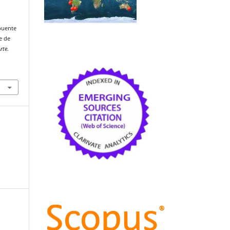
 puente
e de
Arte
.