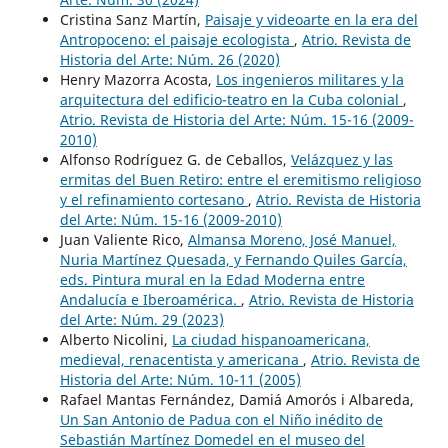
Cristina Sanz Martín,
Paisaje y videoarte en la era del
Antropoceno: el paisaje ecologista
,
Atrio. Revista de
Historia del Arte: Núm. 26 (2020)
Henry Mazorra Acosta,
Los ingenieros militares y la
arquitectura del edificio-teatro en la Cuba colonial
,
Atrio. Revista de Historia del Arte: Núm. 15-16 (2009-
2010)
Alfonso Rodríguez G. de Ceballos,
Velázquez y las
ermitas del Buen Retiro: entre el eremitismo religioso
y el refinamiento cortesano
,
Atrio. Revista de Historia
del Arte: Núm. 15-16 (2009-2010)
Juan Valiente Rico,
Almansa Moreno, José Manuel,
Nuria Martínez Quesada, y Fernando Quiles García,
eds. Pintura mural en la Edad Moderna entre
Andalucía e Iberoamérica.
,
Atrio. Revista de Historia
del Arte: Núm. 29 (2023)
Alberto Nicolini,
La ciudad hispanoamericana,
medieval, renacentista y americana
,
Atrio. Revista de
Historia del Arte: Núm. 10-11 (2005)
Rafael Mantas Fernández, Damiá Amorós i Albareda,
Un San Antonio de Padua con el Niño inédito de
Sebastián Martínez Domedel en el museo del