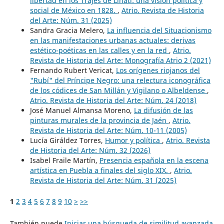
libertad en los Trajes de Linati: una visión política y
social de México en 1828.
,
Atrio. Revista de Historia
del Arte: Núm. 31 (2025)
Sandra Gracia Melero,
La influencia del Situacionismo
en las manifestaciones urbanas actuales: derivas
estético-poéticas en las calles y en la red
,
Atrio.
Revista de Historia del Arte: Monografía Atrio 2 (2021)
Fernando Rubert Vericat,
Los orígenes riojanos del
"Rubí" del Príncipe Negro: una relectura iconográfica
de los códices de San Millán y Vigilano o Albeldense
,
Atrio. Revista de Historia del Arte: Núm. 24 (2018)
José Manuel Almansa Moreno,
La difusión de las
pinturas murales de la provincia de Jaén
,
Atrio.
Revista de Historia del Arte: Núm. 10-11 (2005)
Lucía Giráldez Torres,
Humor y política
,
Atrio. Revista
de Historia del Arte: Núm. 32 (2026)
Isabel Fraile Martín,
Presencia española en la escena
artística en Puebla a finales del siglo XIX.
,
Atrio.
Revista de Historia del Arte: Núm. 31 (2025)
1
2
3
4
5
6
7
8
9
10
>
>>
También puede
Iniciar una búsqueda de similitud avanzada