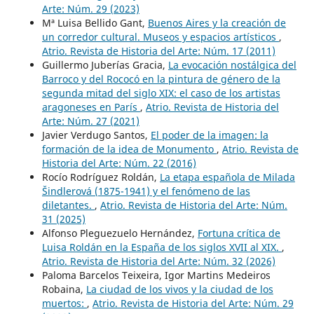
Arte: Núm. 29 (2023)
Mª Luisa Bellido Gant,
Buenos Aires y la creación de
un corredor cultural. Museos y espacios artísticos
,
Atrio. Revista de Historia del Arte: Núm. 17 (2011)
Guillermo Juberías Gracia,
La evocación nostálgica del
Barroco y del Rococó en la pintura de género de la
segunda mitad del siglo XIX: el caso de los artistas
aragoneses en París
,
Atrio. Revista de Historia del
Arte: Núm. 27 (2021)
Javier Verdugo Santos,
El poder de la imagen: la
formación de la idea de Monumento
,
Atrio. Revista de
Historia del Arte: Núm. 22 (2016)
Rocío Rodríguez Roldán,
La etapa española de Milada
Šindlerová (1875-1941) y el fenómeno de las
diletantes.
,
Atrio. Revista de Historia del Arte: Núm.
31 (2025)
Alfonso Pleguezuelo Hernández,
Fortuna crítica de
Luisa Roldán en la España de los siglos XVII al XIX.
,
Atrio. Revista de Historia del Arte: Núm. 32 (2026)
Paloma Barcelos Teixeira, Igor Martins Medeiros
Robaina,
La ciudad de los vivos y la ciudad de los
muertos:
,
Atrio. Revista de Historia del Arte: Núm. 29