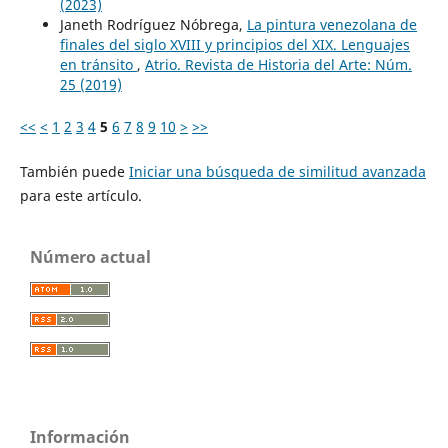
(2023)
Janeth Rodríguez Nóbrega,
La pintura venezolana de
finales del siglo XVIII y principios del XIX. Lenguajes
en tránsito
,
Atrio. Revista de Historia del Arte: Núm.
25 (2019)
<<
<
1
2
3
4
5
6
7
8
9
10
>
>>
También puede
Iniciar una búsqueda de similitud avanzada
para este artículo.
Número actual
Información