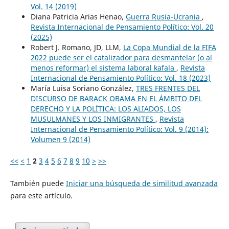
Vol. 14 (2019)
Diana Patricia Arias Henao,
Guerra Rusia-Ucrania
,
Revista Internacional de Pensamiento Político: Vol. 20
(2025)
Robert J. Romano, JD, LLM,
La Copa Mundial de la FIFA
2022 puede ser el catalizador para desmantelar (o al
menos reformar) el sistema laboral kafala
,
Revista
Internacional de Pensamiento Político: Vol. 18 (2023)
María Luisa Soriano González,
TRES FRENTES DEL
DISCURSO DE BARACK OBAMA EN EL ÁMBITO DEL
DERECHO Y LA POLÍTICA: LOS ALIADOS, LOS
MUSULMANES Y LOS INMIGRANTES
,
Revista
Internacional de Pensamiento Político: Vol. 9 (2014):
Volumen 9 (2014)
<<
<
1
2
3
4
5
6
7
8
9
10
>
>>
También puede
Iniciar una búsqueda de similitud avanzada
para este artículo.