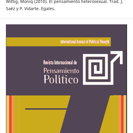
Wittig, Moniq (2010). El pensamiento heterosexual. Trad. J.
Saéz y P. Vidarte. Egales.