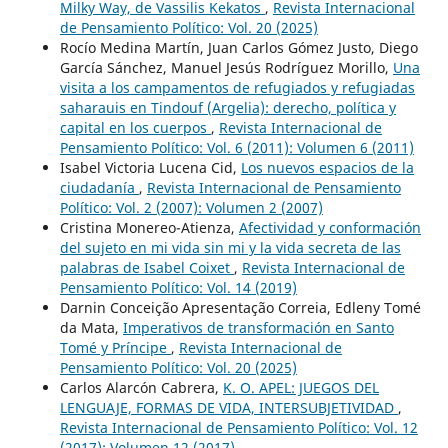
Milky Way, de Vassilis Kekatos
,
Revista Internacional
de Pensamiento Político: Vol. 20 (2025)
Rocío Medina Martín, Juan Carlos Gómez Justo, Diego
García Sánchez, Manuel Jesús Rodríguez Morillo,
Una
visita a los campamentos de refugiados y refugiadas
saharauis en Tindouf (Argelia): derecho, política y
capital en los cuerpos
,
Revista Internacional de
Pensamiento Político: Vol. 6 (2011): Volumen 6 (2011)
Isabel Victoria Lucena Cid,
Los nuevos espacios de la
ciudadanía
,
Revista Internacional de Pensamiento
Político: Vol. 2 (2007): Volumen 2 (2007)
Cristina Monereo-Atienza,
Afectividad y conformación
del sujeto en mi vida sin mi y la vida secreta de las
palabras de Isabel Coixet
,
Revista Internacional de
Pensamiento Político: Vol. 14 (2019)
Darnin Conceição Apresentação Correia, Edleny Tomé
da Mata,
Imperativos de transformación en Santo
Tomé y Príncipe
,
Revista Internacional de
Pensamiento Político: Vol. 20 (2025)
Carlos Alarcón Cabrera,
K. O. APEL: JUEGOS DEL
LENGUAJE, FORMAS DE VIDA, INTERSUBJETIVIDAD
,
Revista Internacional de Pensamiento Político: Vol. 12
(2017): Volumen 12 (2017)