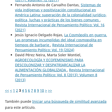
Fernando Antonio de Carvalho Dantas,
Sistemas de
vida indígenas y positivización constitucional en
América Latina: superación de la colonialidad jurídico-
política, luchas y prácticas de los bienes comunes
,
Revista Internacional de Pensamiento Político: Vol. 16
(2021)
Jesús Ignacio Delgado Rojas,
La Cosmópolis en guerra.
Las promesas incumplidas del ideal cosmopolita en
tiempos de barbarie
,
Revista Internacional de
Pensamiento Político: Vol. 19 (2024)
David Pérez Neira, Marta Soler Montiel,
AGROECOLOGÍA Y ECOFEMINISMO PARA
DESCOLONIZAR Y DESPATRIARCALIZAR LA
ALIMENTACIÓN GLOBALIZADA
,
Revista Internacional
de Pensamiento Político: Vol. 8 (2013): Volumen 8
(2013)
<<
<
1
2
3
4
5
6
7
8
9
10
>
>>
También puede
Iniciar una búsqueda de similitud avanzada
para este artículo.