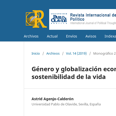
Archivos
Actual
Envíos
Avisos
Index
Inicio
/
Archivos
/
Vol. 14 (2019)
/
Monográfico 2
Género y globalización eco
sostenibilidad de la vida
Astrid Agenjo-Calderón
Universidad Pablo de Olavide, Sevilla, España