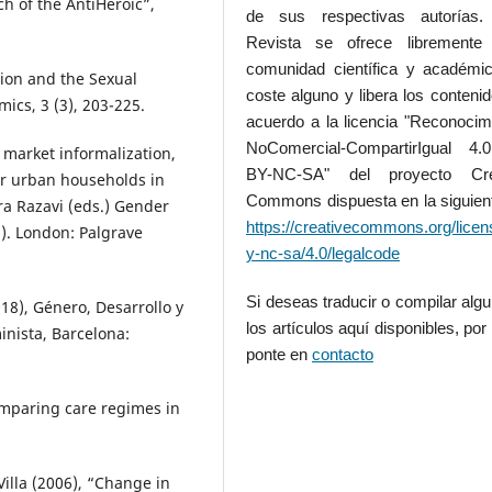
h of the AntiHeroic”,
de sus respectivas autorías.
Revista se ofrece libremente
comunidad científica y académic
tion and the Sexual
coste alguno y libera los conteni
ics, 3 (3), 203-225.
acuerdo a la licencia "Reconocim
NoComercial-CompartirIgual 4
 market informalization,
BY-NC-SA" del proyecto Cre
or urban households in
Commons dispuesta en la siguient
ra Razavi (eds.) Gender
https://creativecommons.org/licen
6). London: Palgrave
y-nc-sa/4.0/legalcode
Si deseas traducir o compilar alg
018), Género, Desarrollo y
los artículos aquí disponibles, por 
inista, Barcelona:
ponte en
contacto
omparing care regimes in
illa (2006), “Change in