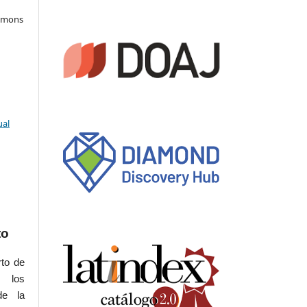
ommons
ual
to
rto de
s los
de la