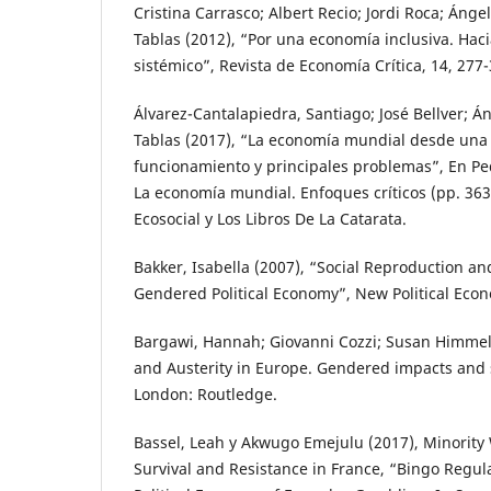
Cristina Carrasco; Albert Recio; Jordi Roca; Áng
Tablas (2012), “Por una economía inclusiva. Ha
sistémico”, Revista de Economía Crítica, 14, 277-
Álvarez-Cantalapiedra, Santiago; José Bellver; Á
Tablas (2017), “La economía mundial desde una 
funcionamiento y principales problemas”, En Pe
La economía mundial. Enfoques críticos (pp. 36
Ecosocial y Los Libros De La Catarata.
Bakker, Isabella (2007), “Social Reproduction and
Gendered Political Economy”, New Political Econ
Bargawi, Hannah; Giovanni Cozzi; Susan Himmel
and Austerity in Europe. Gendered impacts and s
London: Routledge.
Bassel, Leah y Akwugo Emejulu (2017), Minority
Survival and Resistance in France, “Bingo Regul