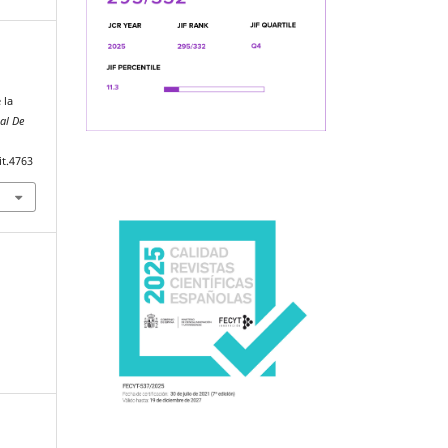
 la
al De
it.4763