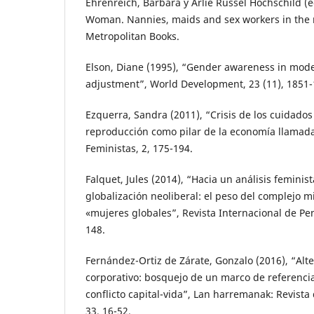
Ehrenreich, Barbara y Arlie Russel Hochschild (e
Woman. Nannies, maids and sex workers in the
Metropolitan Books.
Elson, Diane (1995), “Gender awareness in model
adjustment”, World Development, 23 (11), 1851-
Ezquerra, Sandra (2011), “Crisis de los cuidados y
reproducción como pilar de la economía llamada
Feministas, 2, 175-194.
Falquet, Jules (2014), “Hacia un análisis feminist
globalización neoliberal: el peso del complejo mi
«mujeres globales”, Revista Internacional de Pen
148.
Fernández-Ortiz de Zárate, Gonzalo (2016), “Alte
corporativo: bosquejo de un marco de referencia
conflicto capital-vida”, Lan harremanak: Revista 
33, 16-52.