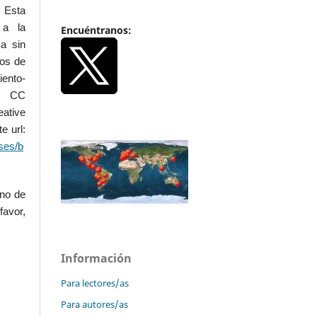
 Esta
 a la
Encuéntranos:
a sin
dos de
iento-
.0 CC
ative
e url:
ses/b
uno de
favor,
Información
Para lectores/as
Para autores/as