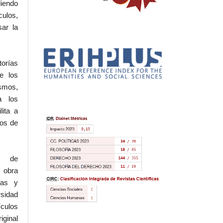
iendo
culos,
sar la
torías
e los
ismos,
a los
lita a
hos de
l de
 obra
eas y
rsidad
ículos
iginal