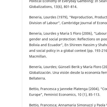
Political Economy of Everyday Gambling: In Searc
Globalizations, 13(6), 801-814.
Beneria, Lourdes (1979), “Reproduction, Produc
Division of Labour”, Cambridge Journal of Econom
Beneria, Lourdes y Maria S Floro (2006), “Labour
gender and social protection: Reflections on po
Bolivia and Ecuador”, En Shireen Hassim y Shah
and social policy in a global context (pp. 193-21
Macmillan.
Benería, Lourdes; Günseli Berik y María Floro (2
Globalización. Una visión desde la economía fem
Bellaterra.
Bettio, Francesca y Janneke Platenga (2004), “C
Europe”, Feminist Economics, 10 (1), 85-113.
Bettio, Francesca; Annamaria Simonazzi y Paola V