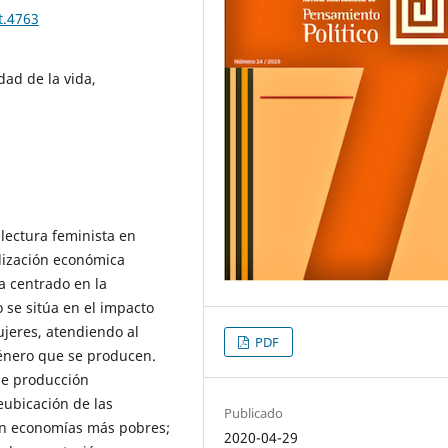
t.4763
idad de la vida,
 lectura feminista en
alización económica
a centrado en la
o se sitúa en el impacto
ujeres, atendiendo al
PDF
énero que se producen.
 de producción
eubicación de las
Publicado
 en economías más pobres;
2020-04-29