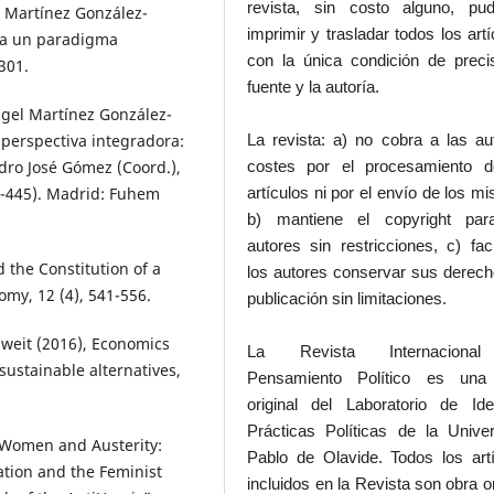
revista, sin costo alguno, pud
el Martínez González-
imprimir y trasladar todos los artí
cia un paradigma
con la única condición de preci
301.
fuente y la autoría.
ngel Martínez González-
perspectiva integradora:
La revista: a) no cobra a las au
dro José Gómez (Coord.),
costes por el procesamiento d
3-445). Madrid: Fuhem
artículos ni por el envío de los m
b) mantiene el copyright par
autores sin restricciones, c) faci
 the Constitution of a
los autores conservar sus derec
omy, 12 (4), 541-556.
publicación sin limitaciones.
weit (2016), Economics
La Revista Internaciona
ustainable alternatives,
Pensamiento Político es una
original del Laboratorio de Id
Prácticas Políticas de la Unive
 Women and Austerity:
Pablo de Olavide. Todos los art
ation and the Feminist
incluidos en la Revista son obra or