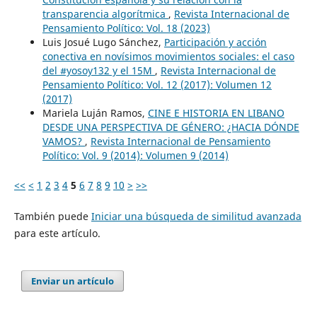
transparencia algorítmica
,
Revista Internacional de
Pensamiento Político: Vol. 18 (2023)
Luis Josué Lugo Sánchez,
Participación y acción
conectiva en novísimos movimientos sociales: el caso
del #yosoy132 y el 15M
,
Revista Internacional de
Pensamiento Político: Vol. 12 (2017): Volumen 12
(2017)
Mariela Luján Ramos,
CINE E HISTORIA EN LIBANO
DESDE UNA PERSPECTIVA DE GÉNERO: ¿HACIA DÓNDE
VAMOS?
,
Revista Internacional de Pensamiento
Político: Vol. 9 (2014): Volumen 9 (2014)
<<
<
1
2
3
4
5
6
7
8
9
10
>
>>
También puede
Iniciar una búsqueda de similitud avanzada
para este artículo.
Enviar un artículo