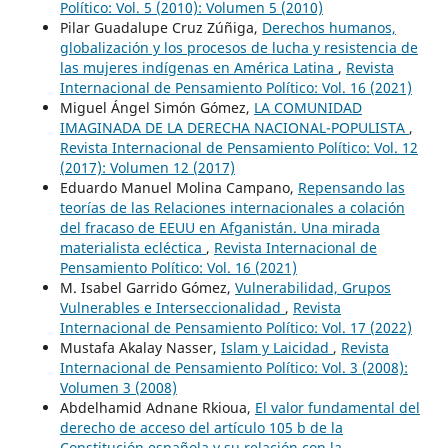
Político: Vol. 5 (2010): Volumen 5 (2010)
Pilar Guadalupe Cruz Zúñiga,
Derechos humanos,
globalización y los procesos de lucha y resistencia de
las mujeres indígenas en América Latina
,
Revista
Internacional de Pensamiento Político: Vol. 16 (2021)
Miguel Ángel Simón Gómez,
LA COMUNIDAD
IMAGINADA DE LA DERECHA NACIONAL-POPULISTA
,
Revista Internacional de Pensamiento Político: Vol. 12
(2017): Volumen 12 (2017)
Eduardo Manuel Molina Campano,
Repensando las
teorías de las Relaciones internacionales a colación
del fracaso de EEUU en Afganistán. Una mirada
materialista ecléctica
,
Revista Internacional de
Pensamiento Político: Vol. 16 (2021)
M. Isabel Garrido Gómez,
Vulnerabilidad, Grupos
Vulnerables e Interseccionalidad
,
Revista
Internacional de Pensamiento Político: Vol. 17 (2022)
Mustafa Akalay Nasser,
Islam y Laicidad
,
Revista
Internacional de Pensamiento Político: Vol. 3 (2008):
Volumen 3 (2008)
Abdelhamid Adnane Rkioua,
El valor fundamental del
derecho de acceso del artículo 105 b de la
Constitución española y su relación con la