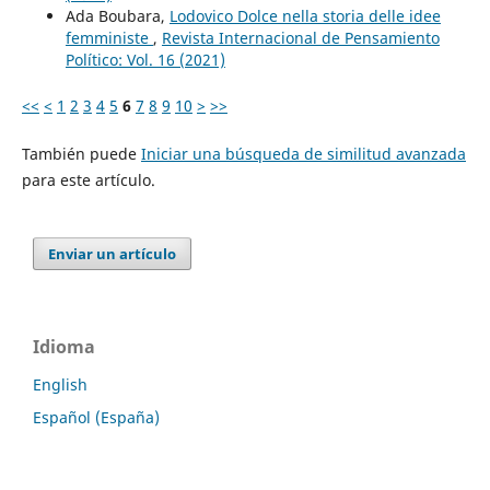
Ada Boubara,
Lodovico Dolce nella storia delle idee
femministe
,
Revista Internacional de Pensamiento
Político: Vol. 16 (2021)
<<
<
1
2
3
4
5
6
7
8
9
10
>
>>
También puede
Iniciar una búsqueda de similitud avanzada
para este artículo.
Enviar un artículo
Idioma
English
Español (España)