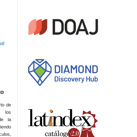
ual
to
rto de
s los
de la
iendo
culos,