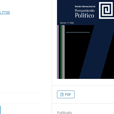
t.7735
PDF
Publicado