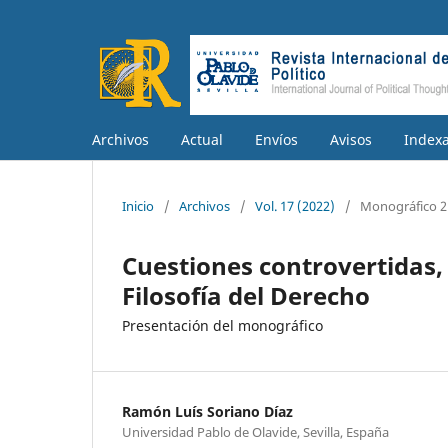
Archivos
Actual
Envíos
Avisos
Index
Inicio
/
Archivos
/
Vol. 17 (2022)
/
Monográfico 2
Cuestiones controvertidas, 
Filosofía del Derecho
Presentación del monográfico
Ramón Luís Soriano Díaz
Universidad Pablo de Olavide, Sevilla, España