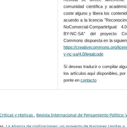
comunidad científica y académic
coste alguno y libera los conteni
acuerdo a la licencia "Reconocim
NoComercial-CompartirIgual 4
BY-NC-SA" del proyecto Cre
Commons dispuesta en la siguient
https://creativecommons.org/licen
y-nc-sa/4.0/legalcode
Si deseas traducir o compilar alg
los artículos aquí disponibles, por 
ponte en
contacto
Críticas y réplicas
,
Revista Internacional de Pensamiento Político: V
les,
La Alianza de civilizaciones: un proyecto de Naciones Unidas a