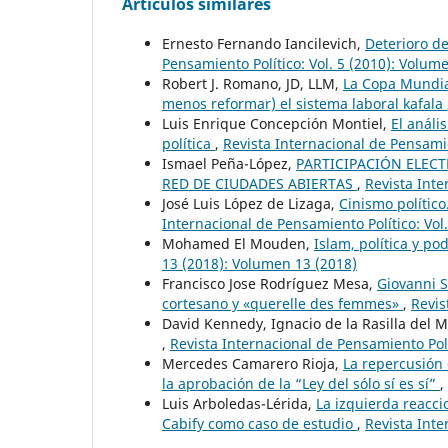
Artículos similares
Ernesto Fernando Iancilevich,
Deterioro de
Pensamiento Político: Vol. 5 (2010): Volum
Robert J. Romano, JD, LLM,
La Copa Mundial
menos reformar) el sistema laboral kafala
Luis Enrique Concepción Montiel,
El anális
política
,
Revista Internacional de Pensamie
Ismael Peña-López,
PARTICIPACIÓN ELECT
RED DE CIUDADES ABIERTAS
,
Revista Inte
José Luis López de Lizaga,
Cinismo político
Internacional de Pensamiento Político: Vol.
Mohamed El Mouden,
Islam, política y p
13 (2018): Volumen 13 (2018)
Francisco Jose Rodríguez Mesa,
Giovanni S
cortesano y «querelle des femmes»
,
Revis
David Kennedy, Ignacio de la Rasilla del M
,
Revista Internacional de Pensamiento Polí
Mercedes Camarero Rioja,
La repercusión 
la aprobación de la “Ley del sólo sí es sí”
,
Luis Arboledas-Lérida,
La izquierda reaccio
Cabify como caso de estudio
,
Revista Inte