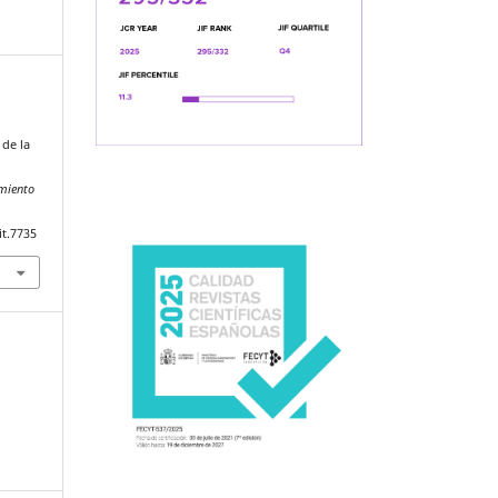
 de la
amiento
it.7735