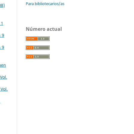
Para bibliotecarios/as
08)
11
Número actual
n 9
n 9
men
Vol.
Vol.
8