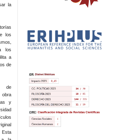
sar la
torías
e los
ismos,
a los
lita a
hos de
l de
 obra
eas y
rsidad
ículos
iginal
 Esta
 a la