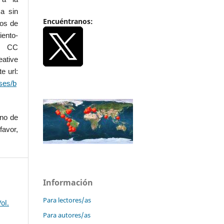
a sin
Encuéntranos:
dos de
iento-
.0 CC
ative
e url:
ses/b
uno de
favor,
Información
Para lectores/as
ol.
Para autores/as