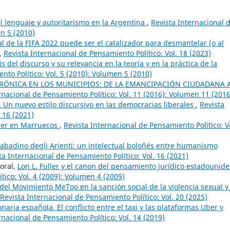
l lenguaje y autoritarismo en la Argentina
,
Revista Internacional 
en 5 (2010)
 de la FIFA 2022 puede ser el catalizador para desmantelar (o al
,
Revista Internacional de Pensamiento Político: Vol. 18 (2023)
is del discurso y su relevancia en la teoría y en la práctica de la
nto Político: Vol. 5 (2010): Volumen 5 (2010)
RÓNICA EN LOS MUNICIPIOS: DE LA EMANCIPACIÓN CIUDADANA A
rnacional de Pensamiento Político: Vol. 11 (2016): Volumen 11 (2016
. Un nuevo estilo discursivo en las democracias liberales
,
Revista
 16 (2021)
oder en Marruecos
,
Revista Internacional de Pensamiento Político: V
abadino degli Arienti: un intelectual boloñés entre humanismo
ta Internacional de Pensamiento Político: Vol. 16 (2021)
oral,
Lon L. Fuller y el canon del pensamiento jurídico estadounid
tico: Vol. 4 (2009): Volumen 4 (2009)
del Movimiento MeToo en la sanción social de la violencia sexual y
Revista Internacional de Pensamiento Político: Vol. 20 (2025)
naria española. El conflicto entre el taxi y las plataformas Uber y
rnacional de Pensamiento Político: Vol. 14 (2019)