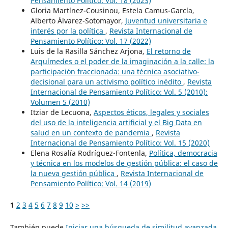
Pensamiento Político: Vol. 18 (2023)
Gloria Martínez-Cousinou, Estela Camus-García,
Alberto Álvarez-Sotomayor,
Juventud universitaria e
interés por la política
,
Revista Internacional de
Pensamiento Político: Vol. 17 (2022)
Luis de la Rasilla Sánchez Arjona,
El retorno de
Arquímedes o el poder de la imaginación a la calle: la
participación fraccionada: una técnica asociativo-
decisional para un activismo político inédito
,
Revista
Internacional de Pensamiento Político: Vol. 5 (2010):
Volumen 5 (2010)
Itziar de Lecuona,
Aspectos éticos, legales y sociales
del uso de la inteligencia artificial y el Big Data en
salud en un contexto de pandemia
,
Revista
Internacional de Pensamiento Político: Vol. 15 (2020)
Elena Rosalía Rodríguez-Fontenla,
Política, democracia
y técnica en los modelos de gestión pública: el caso de
la nueva gestión pública
,
Revista Internacional de
Pensamiento Político: Vol. 14 (2019)
1
2
3
4
5
6
7
8
9
10
>
>>
También puede
Iniciar una búsqueda de similitud avanzada