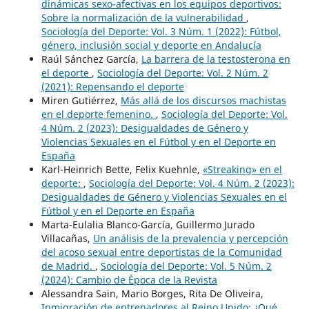
dinámicas sexo-afectivas en los equipos deportivos:
Sobre la normalización de la vulnerabilidad
,
Sociología del Deporte: Vol. 3 Núm. 1 (2022): Fútbol,
género, inclusión social y deporte en Andalucía
Raúl Sánchez García,
La barrera de la testosterona en
el deporte
,
Sociología del Deporte: Vol. 2 Núm. 2
(2021): Repensando el deporte
Miren Gutiérrez,
Más allá de los discursos machistas
en el deporte femenino.
,
Sociología del Deporte: Vol.
4 Núm. 2 (2023): Desigualdades de Género y
Violencias Sexuales en el Fútbol y en el Deporte en
España
Karl-Heinrich Bette, Felix Kuehnle,
«Streaking» en el
deporte:
,
Sociología del Deporte: Vol. 4 Núm. 2 (2023):
Desigualdades de Género y Violencias Sexuales en el
Fútbol y en el Deporte en España
Marta-Eulalia Blanco-García, Guillermo Jurado
Villacañas,
Un análisis de la prevalencia y percepción
del acoso sexual entre deportistas de la Comunidad
de Madrid.
,
Sociología del Deporte: Vol. 5 Núm. 2
(2024): Cambio de Época de la Revista
Alessandra Sain, Mario Borges, Rita De Oliveira,
Inmigración de entrenadores al Reino Unido: ¿Qué