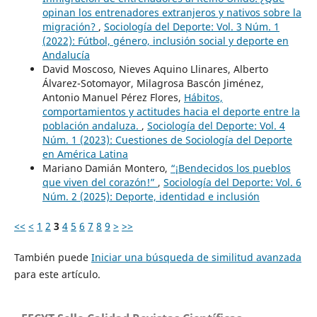
opinan los entrenadores extranjeros y nativos sobre la
migración?
,
Sociología del Deporte: Vol. 3 Núm. 1
(2022): Fútbol, género, inclusión social y deporte en
Andalucía
David Moscoso, Nieves Aquino Llinares, Alberto
Álvarez-Sotomayor, Milagrosa Bascón Jiménez,
Antonio Manuel Pérez Flores,
Hábitos,
comportamientos y actitudes hacia el deporte entre la
población andaluza.
,
Sociología del Deporte: Vol. 4
Núm. 1 (2023): Cuestiones de Sociología del Deporte
en América Latina
Mariano Damián Montero,
“¡Bendecidos los pueblos
que viven del corazón!”
,
Sociología del Deporte: Vol. 6
Núm. 2 (2025): Deporte, identidad e inclusión
<<
<
1
2
3
4
5
6
7
8
9
>
>>
También puede
Iniciar una búsqueda de similitud avanzada
para este artículo.