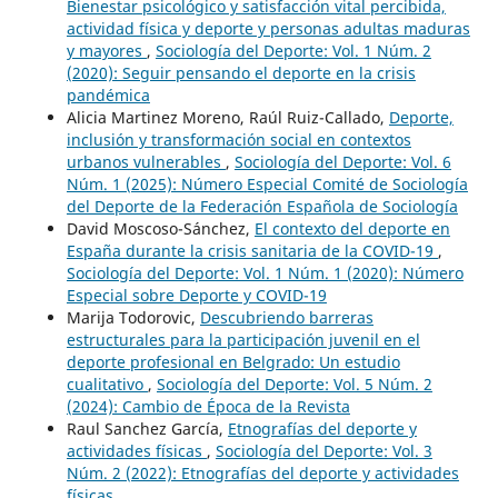
Bienestar psicológico y satisfacción vital percibida,
actividad física y deporte y personas adultas maduras
y mayores
,
Sociología del Deporte: Vol. 1 Núm. 2
(2020): Seguir pensando el deporte en la crisis
pandémica
Alicia Martinez Moreno, Raúl Ruiz-Callado,
Deporte,
inclusión y transformación social en contextos
urbanos vulnerables
,
Sociología del Deporte: Vol. 6
Núm. 1 (2025): Número Especial Comité de Sociología
del Deporte de la Federación Española de Sociología
David Moscoso-Sánchez,
El contexto del deporte en
España durante la crisis sanitaria de la COVID-19
,
Sociología del Deporte: Vol. 1 Núm. 1 (2020): Número
Especial sobre Deporte y COVID-19
Marija Todorovic,
Descubriendo barreras
estructurales para la participación juvenil en el
deporte profesional en Belgrado: Un estudio
cualitativo
,
Sociología del Deporte: Vol. 5 Núm. 2
(2024): Cambio de Época de la Revista
Raul Sanchez García,
Etnografías del deporte y
actividades físicas
,
Sociología del Deporte: Vol. 3
Núm. 2 (2022): Etnografías del deporte y actividades
físicas