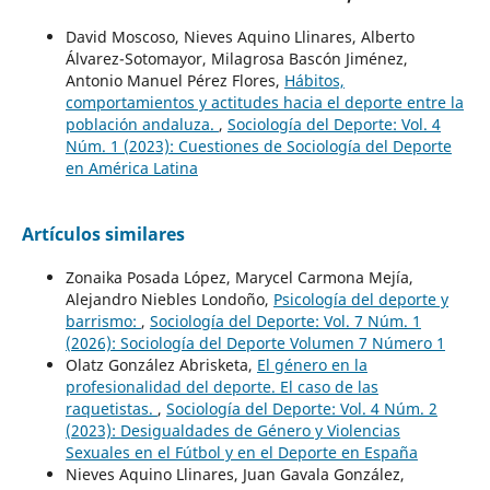
David Moscoso, Nieves Aquino Llinares, Alberto
Álvarez-Sotomayor, Milagrosa Bascón Jiménez,
Antonio Manuel Pérez Flores,
Hábitos,
comportamientos y actitudes hacia el deporte entre la
población andaluza.
,
Sociología del Deporte: Vol. 4
Núm. 1 (2023): Cuestiones de Sociología del Deporte
en América Latina
Artículos similares
Zonaika Posada López, Marycel Carmona Mejía,
Alejandro Niebles Londoño,
Psicología del deporte y
barrismo:
,
Sociología del Deporte: Vol. 7 Núm. 1
(2026): Sociología del Deporte Volumen 7 Número 1
Olatz González Abrisketa,
El género en la
profesionalidad del deporte. El caso de las
raquetistas.
,
Sociología del Deporte: Vol. 4 Núm. 2
(2023): Desigualdades de Género y Violencias
Sexuales en el Fútbol y en el Deporte en España
Nieves Aquino Llinares, Juan Gavala González,