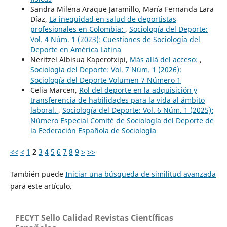
Sandra Milena Araque Jaramillo, María Fernanda Lara
Díaz,
La inequidad en salud de deportistas
profesionales en Colombia:
,
Sociología del Deporte:
Vol. 4 Núm. 1 (2023): Cuestiones de Sociología del
Deporte en América Latina
Neritzel Albisua Kaperotxipi,
Más allá del acceso:
,
Sociología del Deporte: Vol. 7 Núm. 1 (2026):
Sociología del Deporte Volumen 7 Número 1
Celia Marcen,
Rol del deporte en la adquisición y
transferencia de habilidades para la vida al ámbito
laboral.
,
Sociología del Deporte: Vol. 6 Núm. 1 (2025):
Número Especial Comité de Sociología del Deporte de
la Federación Española de Sociología
<<
<
1
2
3
4
5
6
7
8
9
>
>>
También puede
Iniciar una búsqueda de similitud avanzada
para este artículo.
FECYT Sello Calidad Revistas Científicas