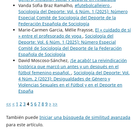
Vanda Sofia Braz Ramalho,
#futebolcallejero
,
Sociología del Deporte: Vol. 6 Núm. 1 (2025): Número
Especial Comité de Sociología del Deporte de la
Federación Española de Sociología
Marie-Carmen Garcia, Mélie Fraysse,
El « cuidado de sí
» entre el profesorado de yoga
,
Sociología del
Deporte: Vol. 6 Núm. 1 (2025): Número Especial
Comité de Sociología del Deporte de la Federación
Española de Sociología
David Moscoso-Sánchez,
¡Se acabó! La reivindicación
histórica que marcó un antes y un después en el
fútbol femenino español.
,
Sociología del Deporte: Vol.
4 Núm. 2 (2023): Desigualdades de Género y
Violencias Sexuales en el Fútbol y en el Deporte en
España
<<
<
1
2
3
4
5
6
7
8
9
>
>>
También puede
Iniciar una búsqueda de similitud avanzada
para este artículo.