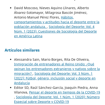
David Moscoso, Nieves Aquino Llinares, Alberto
Álvarez-Sotomayor, Milagrosa Bascón Jiménez,
Antonio Manuel Pérez Flores,
Hábitos,
comportamientos y actitudes hacia el deporte entre la
población andaluza.
,
Sociología del Deporte: Vol. 4
Núm. 1 (2023): Cuestiones de Sociología del Deporte
en América Latina
Artículos similares
Alessandra Sain, Mario Borges, Rita De Oliveira,
Inmigración de entrenadores al Reino Unido: ¿Qué
opinan los entrenadores extranjeros y nativos sobre la
migración?
,
Sociología del Deporte: Vol. 3 Núm. 1
(2022): Fútbol, género, inclusión social y deporte en
Andalucía
Editor SD, Raúl Sánchez-García, Joaquín Piedra, Anna
Vilanova,
Pensar el deporte en tiempos de la COVID-19
,
Sociología del Deporte: Vol. 1 Núm. 1 (2020): Número
Especial sobre Deporte y COVID-19