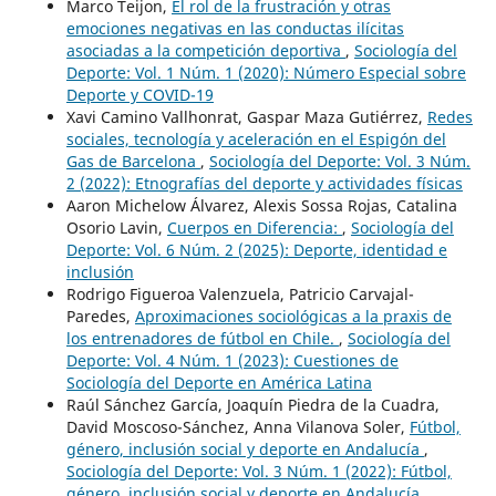
Marco Teijon,
El rol de la frustración y otras
emociones negativas en las conductas ilícitas
asociadas a la competición deportiva
,
Sociología del
Deporte: Vol. 1 Núm. 1 (2020): Número Especial sobre
Deporte y COVID-19
Xavi Camino Vallhonrat, Gaspar Maza Gutiérrez,
Redes
sociales, tecnología y aceleración en el Espigón del
Gas de Barcelona
,
Sociología del Deporte: Vol. 3 Núm.
2 (2022): Etnografías del deporte y actividades físicas
Aaron Michelow Álvarez, Alexis Sossa Rojas, Catalina
Osorio Lavin,
Cuerpos en Diferencia:
,
Sociología del
Deporte: Vol. 6 Núm. 2 (2025): Deporte, identidad e
inclusión
Rodrigo Figueroa Valenzuela, Patricio Carvajal-
Paredes,
Aproximaciones sociológicas a la praxis de
los entrenadores de fútbol en Chile.
,
Sociología del
Deporte: Vol. 4 Núm. 1 (2023): Cuestiones de
Sociología del Deporte en América Latina
Raúl Sánchez García, Joaquín Piedra de la Cuadra,
David Moscoso-Sánchez, Anna Vilanova Soler,
Fútbol,
género, inclusión social y deporte en Andalucía
,
Sociología del Deporte: Vol. 3 Núm. 1 (2022): Fútbol,
género, inclusión social y deporte en Andalucía