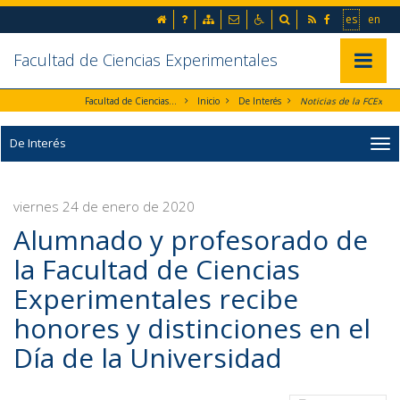
Ir al contenido principal de la página (alt + s)
inicio
Preguntas frecuentes
Mapa web
Contacto
Accesibilidad
Buscador
RSS
Facebook
Ir a la 
Go t
es
en
Ir a la cabecera de la página (alt + c)
Ir al pie de la página (alt + p)
Ir al menú principal (alt + u)
Facultad de Ciencias Experimentales
Mostrar/
Facultad de Ciencias Experimentales
Inicio
De Interés
Noticias de la FCEx
De Interés
viernes 24 de enero de 2020
Alumnado y profesorado de
la Facultad de Ciencias
Experimentales recibe
honores y distinciones en el
Día de la Universidad