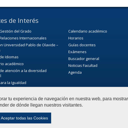
es de Interés
Gestión del Grado
Calendario académico
Relaciones Internacionales
Horarios
n Universidad Pablo de Olavide –
Guías docentes
s
Exámenes
 de Idiomas
Buscador general
rio académico
Noticias Facultad
 de atención a la diversidad
Agenda
l
para la Igualdad
ca/CRAI
de Extensión Cultural (SEC)
orar tu experiencia de navegación en nuestra web, para mostr
ultural de la universidad
nder de dónde llegan nuestros visitantes.
Aceptar todas las Cookies
ias Experimentales
Contactar
|
Aviso Legal
|
Mapa web
|