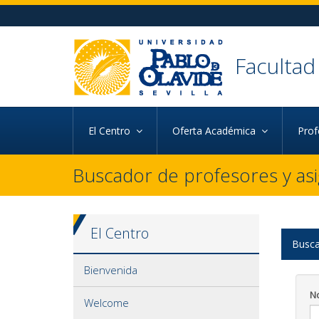
Ir al contenido principal de la página (alt + s)
Ir a la cabecera de la página (alt + c)
Ir al pie de la página (alt + p)
Ir al menú principal (alt + u)
Facultad
El Centro
Oferta Académica
Pro
Buscador de profesores y as
El Centro
Busca
Bienvenida
N
Welcome