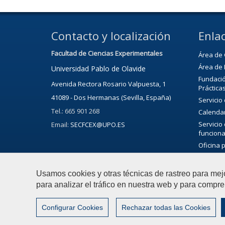
Contacto y localización
Enlac
Facultad de Ciencias Experimentales
Área de 
Área de 
Universidad Pablo de Olavide
Fundació
Avenida Rectora Rosario Valpuesta, 1
Práctica
41089 - Dos Hermanas (Sevilla, España)
Servicio
Tel.: 665 901 268
Calenda
Servicio
Email:
SECFCEX@UPO.ES
funciona
Oficina 
Bibliote
Servicio 
Usamos cookies y otras técnicas de rastreo para mej
Agenda C
para analizar el tráfico en nuestra web y para compre
Configurar Cookies
Rechazar todas las Cookies
© 2022 Universidad Pablo de Olavide - Facultad de Cienc