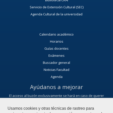
Biblioteca/CRAI
Servicio de Extensión Cultural (SEC)
Agenda Cultural de la universidad
Calendario académico
Horarios
Guías docentes
Exámenes
Buscador general
Noticias Facultad
Agenda
Ayúdanos a mejorar
El acceso al buzón exclusivamente se hará en caso de querer
plantear cuestiones que se puedan calificar como una incidencia,
reclamación, sugerencia o felicitación.
Usamos cookies y otras técnicas de rastreo para