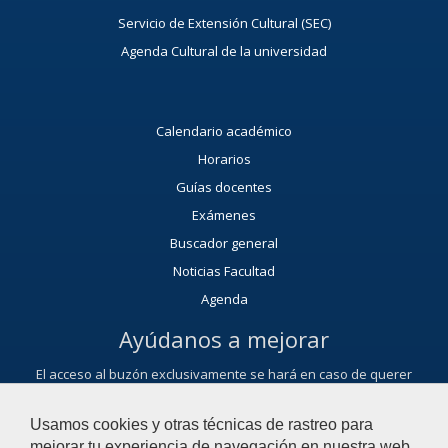
Servicio de Extensión Cultural (SEC)
Agenda Cultural de la universidad
Calendario académico
Horarios
Guías docentes
Exámenes
Buscador general
Noticias Facultad
Agenda
Ayúdanos a mejorar
El acceso al buzón exclusivamente se hará en caso de querer
plantear cuestiones que se puedan calificar como una incidencia,
reclamación, sugerencia o felicitación.
Usamos cookies y otras técnicas de rastreo para
Contacta con nosotros
mejorar tu experiencia de navegación en nuestra web,