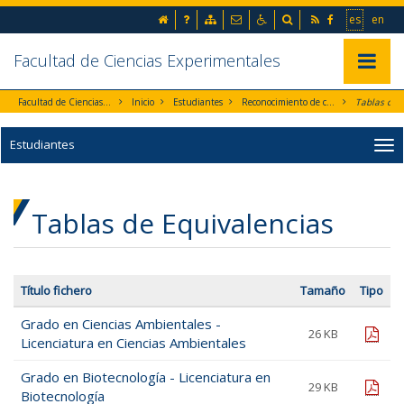
Ir al contenido principal de la página (alt + s)
inicio
Preguntas frecuentes
Mapa web
Contacto
Accesibilidad
Buscador
RSS
Facebook
Ir a la 
Go t
es
en
Ir a la cabecera de la página (alt + c)
Ir al pie de la página (alt + p)
Ir al menú principal (alt + u)
Facultad de Ciencias Experimentales
Mostrar/
Facultad de Ciencias Experimentales
Inicio
Estudiantes
Reconocimiento de créditos
Estudiantes
Tablas de Equivalencias
Título fichero
Tamaño
Tipo
Grado en Ciencias Ambientales -
pdf
26 KB
Licenciatura en Ciencias Ambientales
Grado en Biotecnología - Licenciatura en
pdf
29 KB
Biotecnología