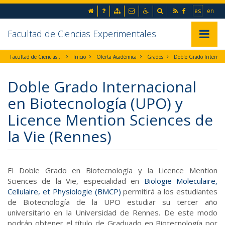
Ir al contenido principal de la página (alt + s)
inicio
Preguntas frecuentes
Mapa web
Contacto
Accesibilidad
Buscador
RSS
Facebook
Ir a la 
Go t
es
en
Ir a la cabecera de la página (alt + c)
Ir al pie de la página (alt + p)
Ir al menú principal (alt + u)
Facultad de Ciencias Experimentales
Mostrar/
Facultad de Ciencias Experimentales
Inicio
Oferta Académica
Grados
Doble Grado Internacional en Biotecnología y Licence
Doble Grado Internacional
en Biotecnología (UPO) y
Licence Mention Sciences de
la Vie (Rennes)
El Doble Grado en Biotecnología y la Licence Mention
Sciences de la Vie, especialidad en
Biologie Moleculaire,
Cellulaire, et Physiologie (BMCP)
permitirá a los estudiantes
de Biotecnología de la UPO estudiar su tercer año
universitario en la Universidad de Rennes. De este modo
podrán obtener el título de Graduado en Biotecnología por