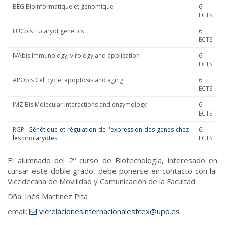
BEG Bioinformatique et génomique
6
ECTS
EUCbis Eucaryot genetics
6
ECTS
IVAbis Immunology, virology and application
6
ECTS
APObis Cell cycle, apoptosis and aging
6
ECTS
IMZ Bis Molecular Interactions and enzymology
6
ECTS
RGP -
Génétique et régulation de l'expression des gènes chez
6
les procaryotes
ECTS
El alumnado del 2º curso de Biotecnología, interesado en
cursar este doble grado, debe ponerse en contacto con la
Vicedecana de Movilidad y Comunicación de la Facultad:
Dña. Inés Martínez Pita
email:
vicrelacionesinternacionalesfcex@upo.es