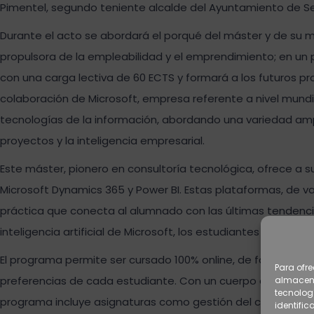
Pimentel, segundo teniente alcalde del Ayuntamiento de Sev
Durante el acto se abordará el porqué del máster y de su 
propulsora de la empleabilidad y el emprendimiento; en u
con una carga lectiva de 60 ECTS y formará a los futuros pr
colaboración de Microsoft, empresa referente a nivel mundia
tecnologías de la información, abordando una variedad ampli
proyectos y la inteligencia empresarial.
Este máster, pionero en consultoría tecnológica, ofrece a 
Microsoft Dynamics 365 y Power BI. Estas plataformas, de v
práctica que conecta al alumnado con las últimas tendencia
inteligencia artificial de Microsoft, los estudiantes podrán 
El programa permite ser cursado 100% online, de forma síncr
Para ofre
preferencias de cada estudiante. Con un cuerpo docente de
almacena
tecnolog
programa incluye asignaturas como gestión del cambio e int
identific