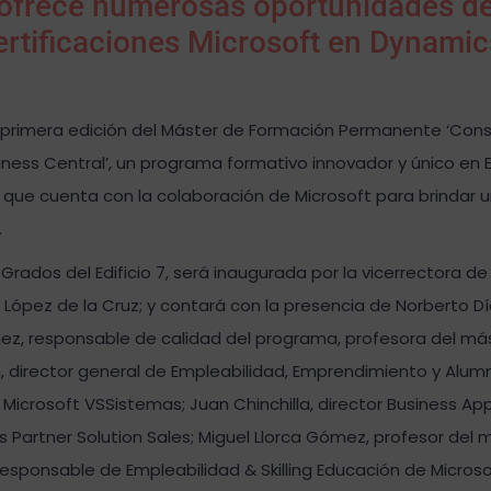
y ofrece numerosas oportunidades d
certificaciones Microsoft en Dynami
a primera edición del Máster de Formación Permanente ‘Cons
iness Central’, un programa formativo innovador y único en
 y que cuenta con la colaboración de Microsoft para brindar
.
rados del Edificio 7, será inaugurada por la vicerrectora de
López de la Cruz; y contará con la presencia de Norberto Día
ómez, responsable de calidad del programa, profesora del má
ón, director general de Empleabilidad, Emprendimiento y Alumn
 Microsoft VSSistemas; Juan Chinchilla, director Business App
s Partner Solution Sales; Miguel Llorca Gómez, profesor del 
responsable de Empleabilidad & Skilling Educación de Microsof