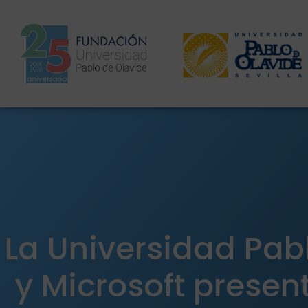
La Universidad Pab
y Microsoft presen