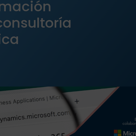
rmación
onsultoría
ica