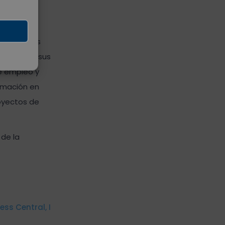
,
Además, los
acreditan sus
e empleo y
ormación en
royectos de
 de la
ss Central, I