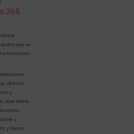
e
cs 365
ultoría
 España que se
 una formación
 Relaciones
z, director
ster y
i; José María
lications
máster y
t; y Álvaro