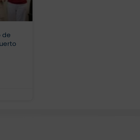
o de
Puerto