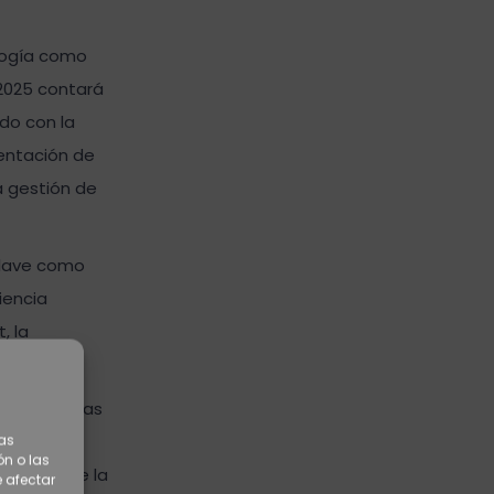
ología como
2025 contará
ado con la
mentación de
a gestión de
 clave como
iencia
, la
aptarse a las
onal, el
tas
n o las
rtancia de la
e afectar