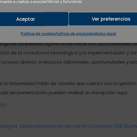
mente a ciertas características y funciones.
al.
te máster se dirija a profesionales de diferentes disciplinas
Aceptar
Ver preferencias
e como liderazgo, comunicación y resolución de conflictos. 
Política de cookies
Política de privacidad
Aviso legal
icrosoft, altamente demandadas en el mercado laboral, que 
ógicas, ampliando significativamente sus oportunidades d
ector de la consultoría tecnológica y la implementación y f
l acceso directo a recursos adicionales, oportunidades y p
 la Universidad Pablo de Olavide que cuenta con la gestión
ada de presentación pueden realizar su inscripción aquí:
ión
ógica: Especialización en Microsoft Dynamics 365 Busine