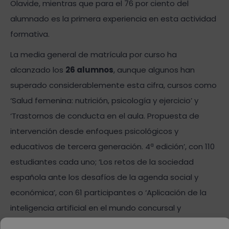
Olavide, mientras que para el 76 por ciento del
alumnado es la primera experiencia en esta actividad
formativa.
La media general de matrícula por curso ha
alcanzado los
26 alumnos
, aunque algunos han
superado considerablemente esta cifra, cursos como
‘Salud femenina: nutrición, psicología y ejercicio’ y
‘Trastornos de conducta en el aula. Propuesta de
intervención desde enfoques psicológicos y
educativos de tercera generación. 4ª edición’, con 110
estudiantes cada uno; ‘Los retos de la sociedad
española ante los desafíos de la agenda social y
económica’, con 61 participantes o ‘Aplicación de la
inteligencia artificial en el mundo concursal y
societario. 8ª edición’, con 58 estudiantes.