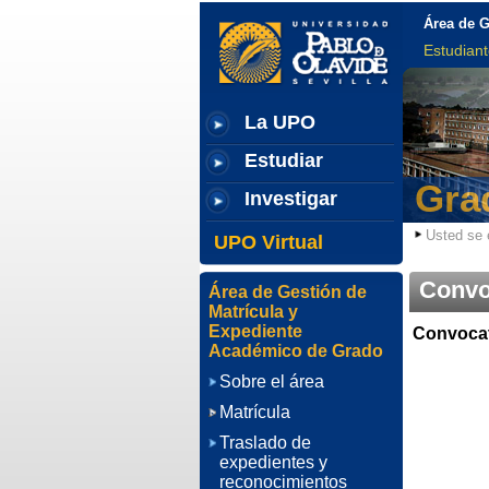
Área de G
Estudian
La UPO
Estudiar
Gra
Investigar
Usted se 
UPO Virtual
Convo
Área de Gestión de
Matrícula y
Expediente
Convocat
Académico de Grado
Sobre el área
Matrícula
Traslado de
expedientes y
reconocimientos