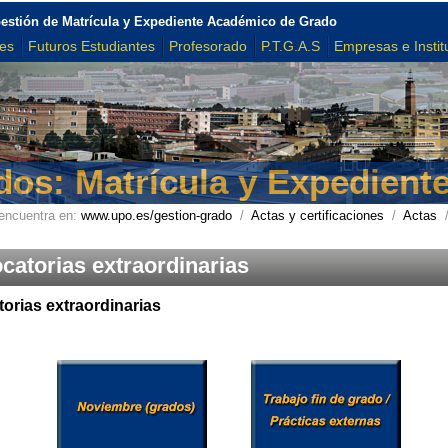
estión de Matrícula y Expediente Académico de Grado
tes
Futuros Estudiantes
Profesorado
P.T.G.A.S
Empresas e Instit
dos: Matrícula y Expedient
encuentra en:
www.upo.es/gestion-grado
/
Actas y certificaciones
/
Actas
catorias extraordinarias
orias extraordinarias