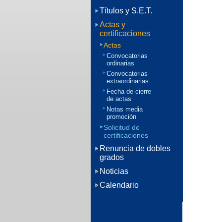
Títulos y S.E.T.
Actas y
certificaciones
Actas
Convocatorias
ordinarias
Convocatorias
extraordinarias
Fecha de cierre
de actas
Notas media
promoción
Solicitud de
certificaciones
Renuncia de dobles
grados
Noticias
Calendario