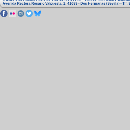
Avenida Rectora Rosario Valpuesta, 1; 41089 - Dos Hermanas (Sevilla) - Tlf: