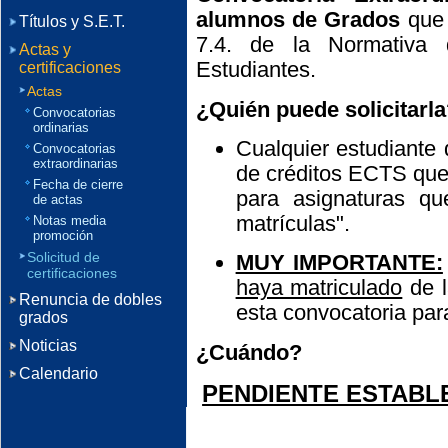
alumnos de Grados
que 
Títulos y S.E.T.
7.4. de la Normativa
Actas y
Estudiantes.
certificaciones
Actas
¿Quién puede solicitarl
Convocatorias
ordinarias
Cualquier estudiante 
Convocatorias
extraordinarias
de créditos ECTS que l
Fecha de cierre
para asignaturas q
de actas
matrículas".
Notas media
promoción
Solicitud de
MUY IMPORTANTE:
certificaciones
haya matriculado
de l
Renuncia de dobles
esta convocatoria par
grados
Noticias
¿Cuándo?
Calendario
PENDIENTE ESTABL