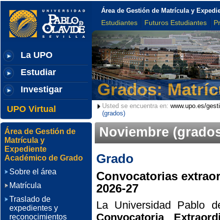
Área de Gestión de Matrícula y Exped
Estudiantes
Futuros Estudiantes
P
La UPO
Estudiar
Grados: Matríc
Investigar
Usted se encuentra en:
www.upo.es/gesti
UPO Virtual
(grados)
Noviembre (grados
Área de Gestión de
Matrícula y
Expediente
Grado
Académico de Grado
Sobre el área
Convocatorias extrao
Matrícula
2026-27
Traslado de
La Universidad Pablo de
expedientes y
Convocatoria Extraor
reconocimientos