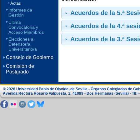
Actas
Informes de
Acuerdos de la 5.ª Ses
Gestión
Última
Acuerdos de la 4.ª sesi
Convocatoria y
Acceso Miembros
Acuerdos de la 3.ª Ses
Elecciones a
Defensor/a
Universitario/a
Consejo de Gobierno
Comisión de
Postgrado
© 2026 Universidad Pablo de Olavide, de Sevilla - Órganos Colegiados de Go
Avenida Rectora Rosario Valpuesta, 1; 41089 - Dos Hermanas (Sevilla) - Tlf: -