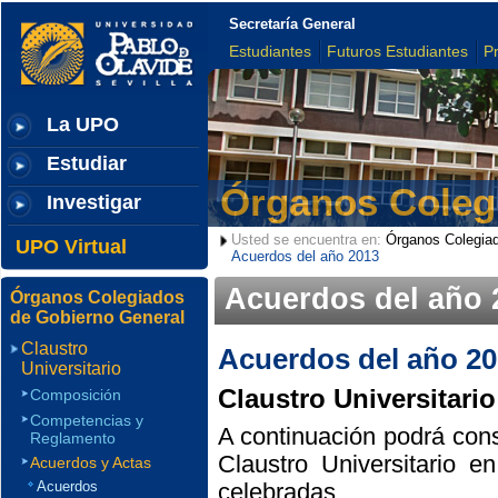
Secretaría General
Estudiantes
Futuros Estudiantes
P
La UPO
Estudiar
Órganos Coleg
Investigar
Usted se encuentra en:
Órganos Colegiad
UPO Virtual
Acuerdos del año 2013
Acuerdos del año 
Órganos Colegiados
de Gobierno General
Claustro
Acuerdos del año 2
Universitario
Claustro Universitario
Composición
Competencias y
A continuación podrá cons
Reglamento
Claustro Universitario e
Acuerdos y Actas
Acuerdos
celebradas.