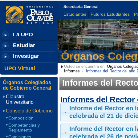
Secretaría General
Estudiantes
Futuros Estudiantes
P
La UPO
Estudiar
Órganos Coleg
Investigar
Usted se encuentra en:
Órganos Colegiad
UPO Virtual
Informes
/
Informes del Rector del año 
Informes del Recto
Órganos Colegiados
de Gobierno General
Claustro
Informes del Rector 
Universitario
Informe del Rector en 
Consejo de Gobierno
celebrada el 21 de dic
Composición
Competencias y
Informe del Rector en 
Reglamento
celebrada el 26 de nov
Comisiones