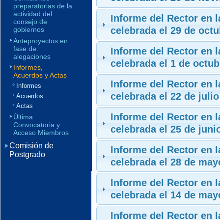
preparatorias de la
actividad del
Informe del Rector en 
consejo de
celebrada el 29 de oct
gobiernos
Anteproyectos en
fase de
Informe del Rector en 
alegaciones
celebrada el 1 de octu
Informes,
Acuerdos y Actas
Informe del Rector en 
Informes
celebrada el 22 de juli
Acuerdos
Actas
Informe del Rector en 
Última
Convocatoria y
celebrada el 25 de juni
Acceso Miembros
Comisión de
Informe del Rector en 
Postgrado
celebrada el 28 de may
Informe del Rector en 
celebrada el 14 de may
Informe del Rector en 